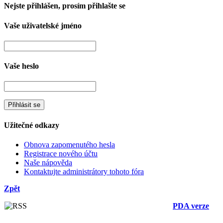
Nejste přihlášen, prosím přihlašte se
Vaše uživatelské jméno
Vaše heslo
Užitečné odkazy
Obnova zapomenutého hesla
Registrace nového účtu
Naše nápověda
Kontaktujte administrátory tohoto fóra
Zpět
PDA verze