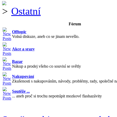
Ostatní
Fórum
Offtopic
Volná diskuze, aneb co se jinam nevešlo.
Akce a srazy
Bazar
Nákup a prodej všeho co souvisí se světly
Nakupování
Zkušenosti s nakupováním, návody, problémy, rady, společné n
Soutěže ...
... aneb proč si trochu nepotrápit mozkové flashazávity