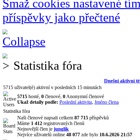
Smaž cookies nastavené tí
příspěvky jako přečtené
Statistika fóra
Dnešní aktivní t
5715 uživatel(é) aktivní v posledních 15 minutách
5715
hosté,
0
členové,
0
Anonymní členové
Ukaž detaily podle:
Poslední aktivita
,
Jméno člena
Statistika fóra
Naši členové napsali celkem
87 715
příspěvků
Máme
1 412
registrovaných členů
Nejnovější člen je
junglik
Nejvíce uživatelů online
48 077
zde bylo
10.6.2026 21:57