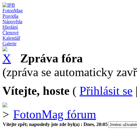
FotonMag
Pravidla
Nápověda
Hledání
Členové
Kalendář
Galerie
Zpráva fóra
(zpráva se automaticky zav
Vítejte, hoste
(
Přihlásit se
FotonMag fórum
Vítejte zpět; naposledy jste zde byl(a) :
Dnes, 20:05