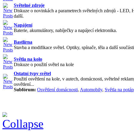
Světelné zdroje
Diskuze o novinkách a parametrech světelných zdrojů - LED, 
další.
Napájení
Baterie, akumulátory, nabíječky a napájecí elektronika.
Bastlírna
Stavba a modifikace světel. Optiky, spínače, těla a další součásti
Světla na kolo
Diskuze o použití světel na kole
Ostatní typy světel
Použití osvětlení na kole, v autech, domácnosti, světelné reklam
osvětlení...
Subfórum:
Osvětlení domácnosti
,
Automobily
,
Světla na potáp