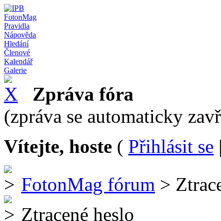
FotonMag
Pravidla
Nápověda
Hledání
Členové
Kalendář
Galerie
Zpráva fóra
(zpráva se automaticky zav
Vítejte, hoste
(
Přihlásit se
FotonMag fórum
> Ztrac
Ztracené heslo