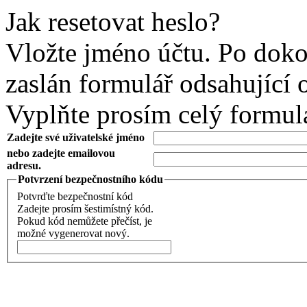
Jak resetovat heslo?
Vložte jméno účtu. Po doko
zaslán formulář odsahující 
Vyplňte prosím celý formul
Zadejte své uživatelské jméno
nebo zadejte emailovou
adresu.
Potvrzení bezpečnostního kódu
Potvrďte bezpečnostní kód
Zadejte prosím šestimístný kód.
Pokud kód nemůžete přečíst, je
možné vygenerovat nový.