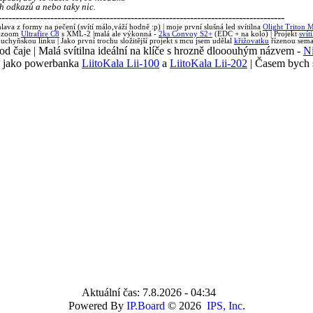
h odkazů a nebo taky nic.
----------------------------------------------------------------------------------
lava z formy na pečení (svítí málo,váží hodně :p) | moje první slušná led svítilna
Olight Triton 
ý zoom
Ultrafire C8
s XML-2 |malá ale výkonná -
2ks Convoy S2+
(EDC + na kolo) | Projekt
svít
chyňskou linku | Jako první trochu složitější projekt s mcu jsem udělal
křižovatku
řízenou sema
 od čaje | Malá svítilna ideální na klíče s hrozně dlooouhým názvem -
Ni
m jako powerbanka
LiitoKala Lii-100
a
LiitoKala Lii-202
| Časem bych s
Aktuální čas: 7.8.2026 - 04:34
Powered By
IP.Board
© 2026
IPS, Inc
.