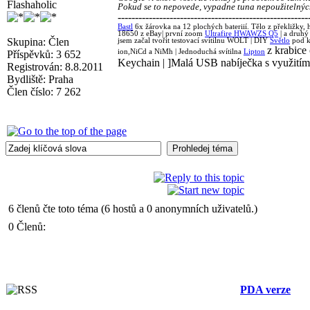
Flashaholic
Pokud se to nepovede, vypadne tuna nepoužitelnýc
-------------------------------------------------------
Bastl
6x žárovka na 12 plochých bateriií. Tělo z překližky, h
18650 z eBay| první zoom
Ultrafire HWAWZS Q5
| a druh
Skupina: Člen
jsem začal tvořit testovací svítilnu WOLT | DIY
Světlo
pod ku
z krabice
ion,NiCd a NiMh | Jednoduchá svítilna
Lipton
Příspěvků: 3 652
Keychain | ]Malá USB nabíječka s využití
Registrován: 8.8.2011
Bydliště: Praha
Člen číslo: 7 262
6 členů čte toto téma (6 hostů a 0 anonymních uživatelů.)
0 Členů:
PDA verze