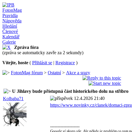
FotonMag
Pravidla
Nápověda
Hledání
Členové
Kalendář
Galerie
Zpráva fóra
(zpráva se automaticky zavře za 2 sekundy)
Vítejte, hoste
(
Přihlásit se
|
Registrace
)
FotonMag fórum
>
Ostatní
>
Akce a srazy
U Jihlavy bude přístupná část historického dolu na stříbro
12.4.2026 21:40
Kolbaba71
https://www.novinky.cz/clanek/domaci-zpra
--------------------
Google ví skoro vše. Ale někdy je problém co tam na