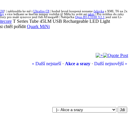
M30
! | zabloudila ke mě i
Ultrafire C8
| hodně levně koupená noname
čelovka
s XML T6 na 2x
ilny
s více ledkami se šnečím temper rozbíhá @ Měla by svítit asi
takto
.| Pro svítilnu do ruky
fory pro malé synovce jenž řídí ATmega48 | Nabíječka
Opus BT-C3100 V2.1
jenž umí Li-
tecore
T Series Tube 45LM USB Rechargeable LED Light
i chtěl pořídit
Quark MiNi
« Další nejstarší
·
Akce a srazy
·
Další nejnovější »