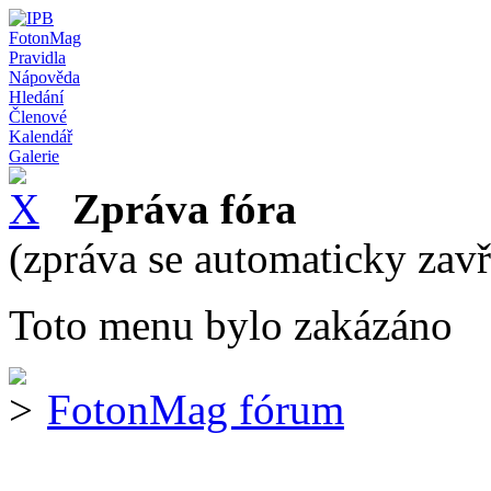
FotonMag
Pravidla
Nápověda
Hledání
Členové
Kalendář
Galerie
Zpráva fóra
(zpráva se automaticky zav
Toto menu bylo zakázáno
FotonMag fórum