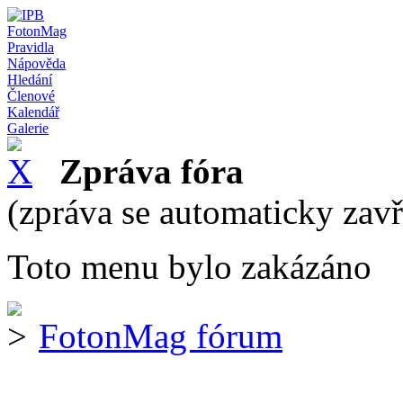
FotonMag
Pravidla
Nápověda
Hledání
Členové
Kalendář
Galerie
Zpráva fóra
(zpráva se automaticky zav
Toto menu bylo zakázáno
FotonMag fórum