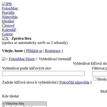
FotonMag
Pravidla
Nápověda
Hledání
Členové
Kalendář
Galerie
Zpráva fóra
(zpráva se automaticky zavře za 2 sekundy)
Vítejte, hoste
(
Přihlásit se
|
Registrace
)
FotonMag fórum
> Vyhledávací formulář
Vyhledávat klíčová sl
Vyhledávat podle klíčových slov
Filtrovat
Shoda 
Zadejte klíčová slova k vyhledávání
[
Pokročilá nápověda
]
Možn
Kde hledat