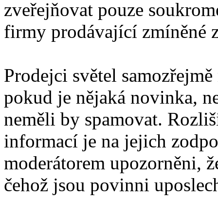
zveřejňovat pouze soukromé
firmy prodávající zmíněné z
Prodejci světel samozřejmě
pokud je nějaká novinka, ne
neměli by spamovat. Rozli
informací je na jejich zodp
moderátorem upozorněni, že
čehož jsou povinni uposlec