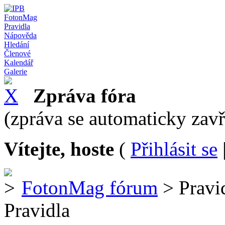
FotonMag
Pravidla
Nápověda
Hledání
Členové
Kalendář
Galerie
Zpráva fóra
(zpráva se automaticky zav
Vítejte, hoste
(
Přihlásit se
FotonMag fórum
> Pravi
Pravidla