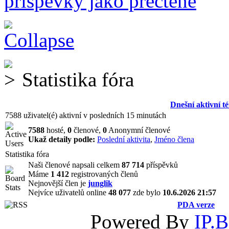
příspěvky jako přečtené
Statistika fóra
Dnešní aktivní t
7588 uživatel(é) aktivní v posledních 15 minutách
7588
hosté,
0
členové,
0
Anonymní členové
Ukaž detaily podle:
Poslední aktivita
,
Jméno člena
Statistika fóra
Naši členové napsali celkem
87 714
příspěvků
Máme
1 412
registrovaných členů
Nejnovější člen je
junglik
Nejvíce uživatelů online
48 077
zde bylo
10.6.2026 21:57
PDA verze
Powered By
IP.B