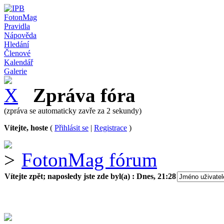
FotonMag
Pravidla
Nápověda
Hledání
Členové
Kalendář
Galerie
Zpráva fóra
(zpráva se automaticky zavře za 2 sekundy)
Vítejte, hoste
(
Přihlásit se
|
Registrace
)
FotonMag fórum
Vítejte zpět; naposledy jste zde byl(a) :
Dnes, 21:28