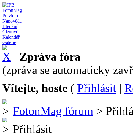
FotonMag
Pravidla
Nápověda
Hledání
Členové
Kalendář
Galerie
Zpráva fóra
(zpráva se automaticky zav
Vítejte, hoste
(
Přihlásit
|
R
FotonMag fórum
> Přihlá
Přihlásit