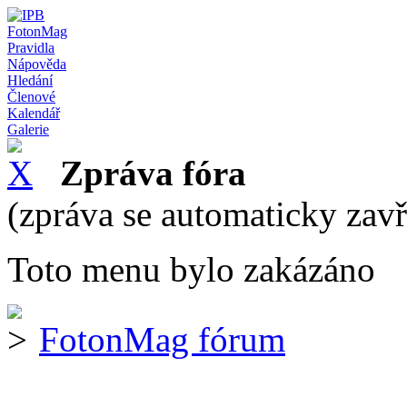
FotonMag
Pravidla
Nápověda
Hledání
Členové
Kalendář
Galerie
Zpráva fóra
(zpráva se automaticky zav
Toto menu bylo zakázáno
FotonMag fórum