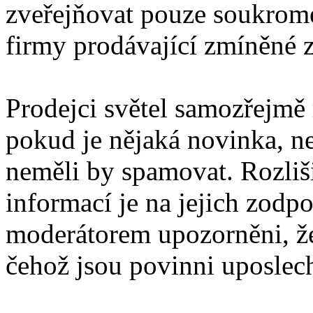
zveřejňovat pouze soukromé
firmy prodávající zmíněné z
Prodejci světel samozřejmě
pokud je nějaká novinka, ne
neměli by spamovat. Rozli
informací je na jejich zodp
moderátorem upozorněni, že
čehož jsou povinni uposlec