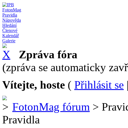
FotonMag
Pravidla
Nápověda
Hledání
Členové
Kalendář
Galerie
Zpráva fóra
(zpráva se automaticky zav
Vítejte, hoste
(
Přihlásit se
FotonMag fórum
> Pravi
Pravidla