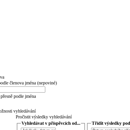
ova
 podle členova jména (nepoviné)
přesně podle jména
žnosti vyhledávání
Pročistit výsledky vyhledávání
Vyhledávat v příspěvcích od...
Třídit výsledky podl