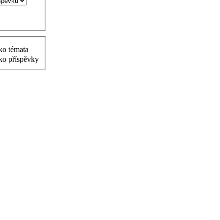
ko témata
ko příspěvky