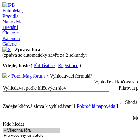
FotonMag
Pravidla
Nápověda
Hledání
Členové
Kalendář
Galerie
Zpráva fóra
(zpráva se automaticky zavře za 2 sekundy)
Vítejte, hoste
(
Přihlásit se
|
Registrace
)
FotonMag fórum
> Vyhledávací formulář
Vyhledávat klíčová sl
Vyhledávat podle klíčových slov
Filtrovat
Shoda 
Zadejte klíčová slova k vyhledávání
[
Pokročilá nápověda
]
Mo
Kde hledat