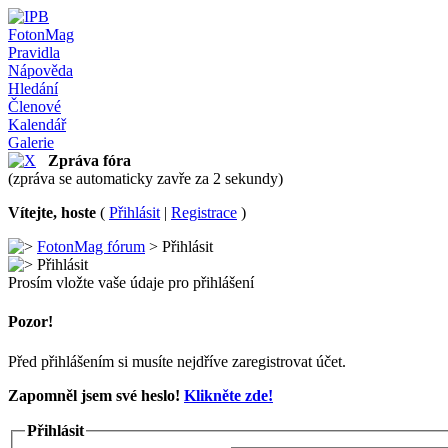
FotonMag
Pravidla
Nápověda
Hledání
Členové
Kalendář
Galerie
Zpráva fóra
(zpráva se automaticky zavře za 2 sekundy)
Vítejte, hoste
(
Přihlásit
|
Registrace
)
FotonMag fórum
> Přihlásit
Přihlásit
Prosím vložte vaše údaje pro přihlášení
Pozor!
Před přihlášením si musíte nejdříve zaregistrovat účet.
Zapomněl jsem své heslo!
Klikněte zde!
Přihlásit