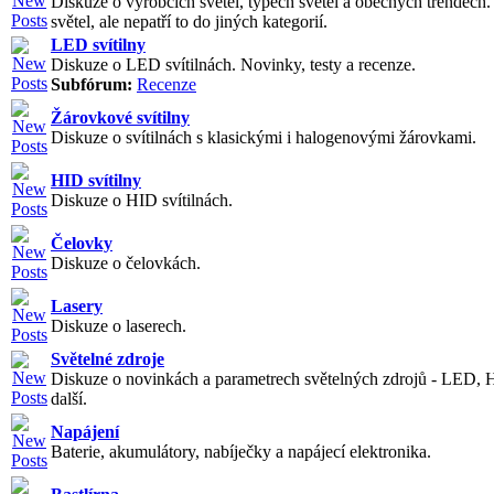
Diskuze o výrobcích světel, typech světel a obecných trendech
světel, ale nepatří to do jiných kategorií.
LED svítilny
Diskuze o LED svítilnách. Novinky, testy a recenze.
Subfórum:
Recenze
Žárovkové svítilny
Diskuze o svítilnách s klasickými i halogenovými žárovkami.
HID svítilny
Diskuze o HID svítilnách.
Čelovky
Diskuze o čelovkách.
Lasery
Diskuze o laserech.
Světelné zdroje
Diskuze o novinkách a parametrech světelných zdrojů - LED, 
další.
Napájení
Baterie, akumulátory, nabíječky a napájecí elektronika.