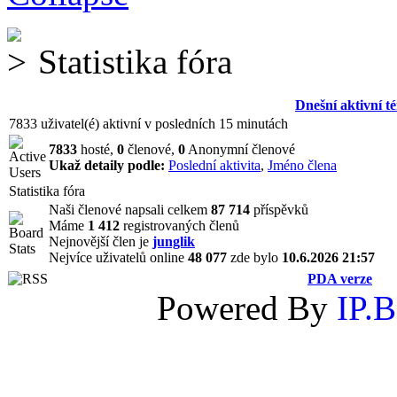
Statistika fóra
Dnešní aktivní t
7833 uživatel(é) aktivní v posledních 15 minutách
7833
hosté,
0
členové,
0
Anonymní členové
Ukaž detaily podle:
Poslední aktivita
,
Jméno člena
Statistika fóra
Naši členové napsali celkem
87 714
příspěvků
Máme
1 412
registrovaných členů
Nejnovější člen je
junglik
Nejvíce uživatelů online
48 077
zde bylo
10.6.2026 21:57
PDA verze
Powered By
IP.B