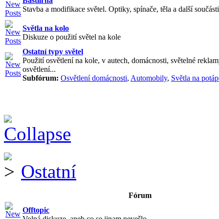
Bastlírna
Stavba a modifikace světel. Optiky, spínače, těla a další součásti
Světla na kolo
Diskuze o použití světel na kole
Ostatní typy světel
Použití osvětlení na kole, v autech, domácnosti, světelné reklam
osvětlení...
Subfórum:
Osvětlení domácnosti
,
Automobily
,
Světla na potáp
Ostatní
Fórum
Offtopic
Volná diskuze, aneb co se jinam nevešlo.