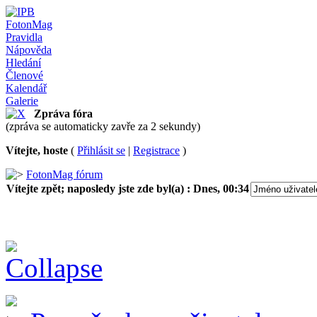
FotonMag
Pravidla
Nápověda
Hledání
Členové
Kalendář
Galerie
Zpráva fóra
(zpráva se automaticky zavře za 2 sekundy)
Vítejte, hoste
(
Přihlásit se
|
Registrace
)
FotonMag fórum
Vítejte zpět; naposledy jste zde byl(a) :
Dnes, 00:34