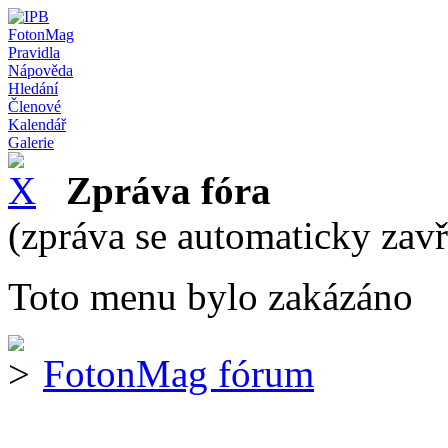
FotonMag
Pravidla
Nápověda
Hledání
Členové
Kalendář
Galerie
Zpráva fóra
(zpráva se automaticky zav
Toto menu bylo zakázáno
FotonMag fórum