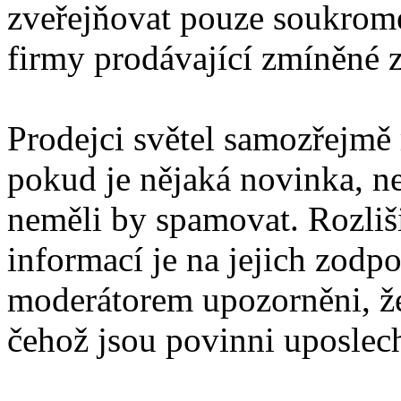
zveřejňovat pouze soukromé
firmy prodávající zmíněné z
Prodejci světel samozřejmě
pokud je nějaká novinka, ne
neměli by spamovat. Rozli
informací je na jejich zodp
moderátorem upozorněni, že
čehož jsou povinni uposlec