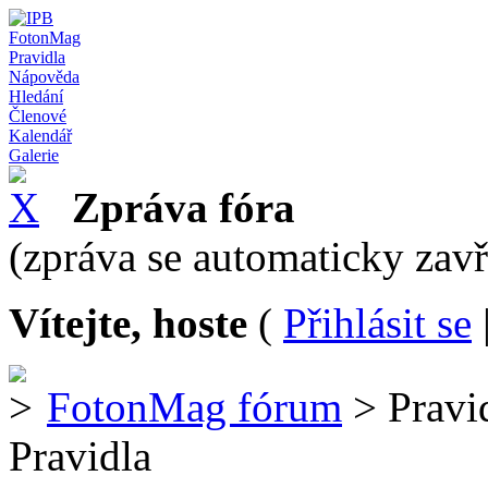
FotonMag
Pravidla
Nápověda
Hledání
Členové
Kalendář
Galerie
Zpráva fóra
(zpráva se automaticky zav
Vítejte, hoste
(
Přihlásit se
FotonMag fórum
> Pravi
Pravidla