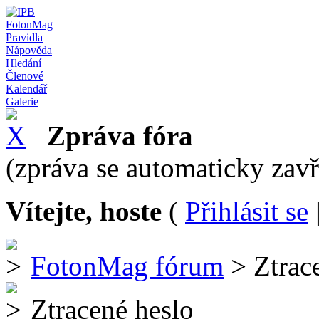
FotonMag
Pravidla
Nápověda
Hledání
Členové
Kalendář
Galerie
Zpráva fóra
(zpráva se automaticky zav
Vítejte, hoste
(
Přihlásit se
FotonMag fórum
> Ztrac
Ztracené heslo