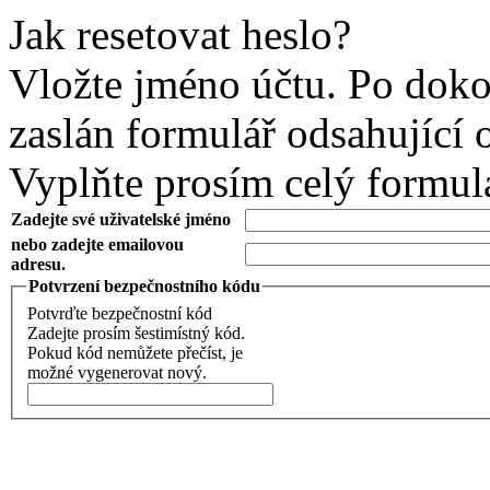
Jak resetovat heslo?
Vložte jméno účtu. Po doko
zaslán formulář odsahující 
Vyplňte prosím celý formul
Zadejte své uživatelské jméno
nebo zadejte emailovou
adresu.
Potvrzení bezpečnostního kódu
Potvrďte bezpečnostní kód
Zadejte prosím šestimístný kód.
Pokud kód nemůžete přečíst, je
možné vygenerovat nový.