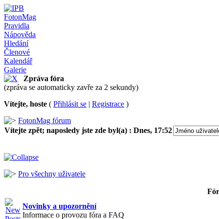
FotonMag
Pravidla
Nápověda
Hledání
Členové
Kalendář
Galerie
Zpráva fóra
(zpráva se automaticky zavře za 2 sekundy)
Vítejte, hoste
(
Přihlásit se
|
Registrace
)
FotonMag fórum
Vítejte zpět; naposledy jste zde byl(a) :
Dnes, 17:52
Pro všechny uživatele
Fó
Novinky a upozornění
Informace o provozu fóra a FAQ