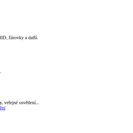
ID, žárovky a další.
.
, veřejné osvětlení...
ění