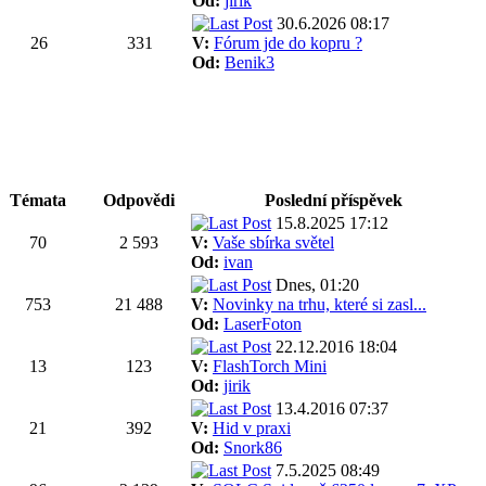
Od:
jirik
30.6.2026 08:17
26
331
V:
Fórum jde do kopru ?
Od:
Benik3
Témata
Odpovědi
Poslední příspěvek
15.8.2025 17:12
70
2 593
V:
Vaše sbírka světel
Od:
ivan
Dnes, 01:20
753
21 488
V:
Novinky na trhu, které si zasl...
Od:
LaserFoton
22.12.2016 18:04
13
123
V:
FlashTorch Mini
Od:
jirik
13.4.2016 07:37
21
392
V:
Hid v praxi
Od:
Snork86
7.5.2025 08:49