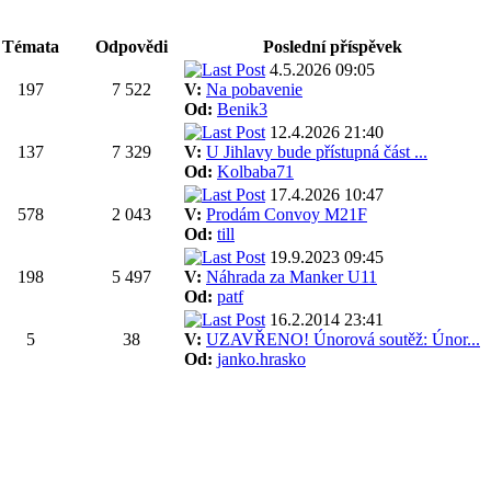
Témata
Odpovědi
Poslední příspěvek
4.5.2026 09:05
197
7 522
V:
Na pobavenie
Od:
Benik3
12.4.2026 21:40
137
7 329
V:
U Jihlavy bude přístupná část ...
Od:
Kolbaba71
17.4.2026 10:47
578
2 043
V:
Prodám Convoy M21F
Od:
till
19.9.2023 09:45
198
5 497
V:
Náhrada za Manker U11
Od:
patf
16.2.2014 23:41
5
38
V:
UZAVŘENO! Únorová soutěž: Únor...
Od:
janko.hrasko