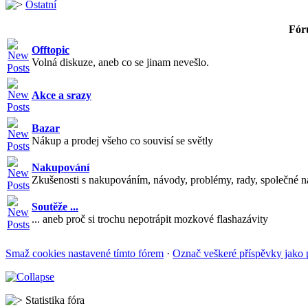
Ostatní
Fór
Offtopic
Volná diskuze, aneb co se jinam nevešlo.
Akce a srazy
Bazar
Nákup a prodej všeho co souvisí se světly
Nakupování
Zkušenosti s nakupováním, návody, problémy, rady, společné n
Soutěže ...
... aneb proč si trochu nepotrápit mozkové flashazávity
Smaž cookies nastavené tímto fórem
·
Označ veškeré příspěvky jako 
Statistika fóra