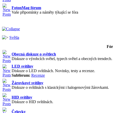
FotonMag fórum
Vaše připomínky a náměty týkající se fóra
Světla
Fó
Obecná diskuze o světlech
Diskuze o výrobcích světel, typech světel a obecných trendech. V
LED svítilny
Diskuze o LED svítilnách. Novinky, testy a recenze.
Subfórum:
Recenze
Žárovkové svítilny
Diskuze o svítilnách s klasickými i halogenovými žárovkami.
HID svítilny
Diskuze o HID svítilnách.
Čelovky