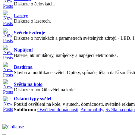
Diskuze o čelovkách.
Lasery
Diskuze o laserech.
Světelné zdroje
Diskuze o novinkách a parametrech světelných zdrojů - LED, H
Napájení
Baterie, akumulátory, nabíječky a napájecí elektronika.
Bastlírna
Stavba a modifikace světel. Optiky, spínače, těla a další součásti
Světla na kolo
Diskuze o použití světel na kole
Ostatní typy světel
Použití osvětlení na kole, v autech, domácnosti, světelné reklamy
Subfórum:
Osvětlení domácnosti
,
Automobily
,
Světla na potáp