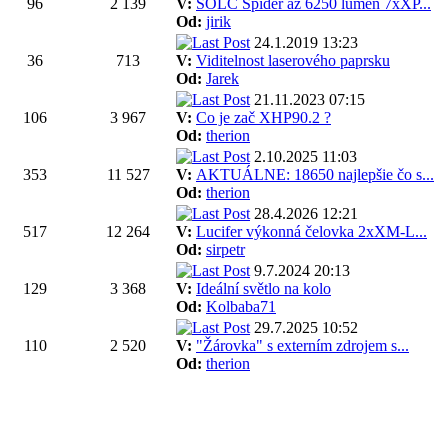
96
2 139
V:
SOLC Spider až 6250 lumen 7xXP...
Od:
jirik
24.1.2019 13:23
36
713
V:
Viditelnost laserového paprsku
Od:
Jarek
21.11.2023 07:15
106
3 967
V:
Co je zač XHP90.2 ?
Od:
therion
2.10.2025 11:03
353
11 527
V:
AKTUÁLNE: 18650 najlepšie čo s...
Od:
therion
28.4.2026 12:21
517
12 264
V:
Lucifer výkonná čelovka 2xXM-L...
Od:
sirpetr
9.7.2024 20:13
129
3 368
V:
Ideální světlo na kolo
Od:
Kolbaba71
29.7.2025 10:52
110
2 520
V:
"Žárovka" s externím zdrojem s...
Od:
therion