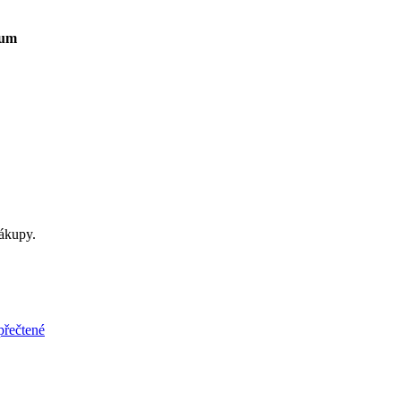
um
ákupy.
přečtené