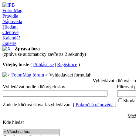
FotonMag
Pravidla
Nápověda
Hledání
Členové
Kalendář
Galerie
Zpráva fóra
(zpráva se automaticky zavře za 2 sekundy)
Vítejte, hoste
(
Přihlásit se
|
Registrace
)
FotonMag fórum
> Vyhledávací formulář
Vyhledávat klíčová sl
Vyhledávat podle klíčových slov
Filtrovat
Shoda 
Zadejte klíčová slova k vyhledávání
[
Pokročilá nápověda
]
Možn
Kde hledat