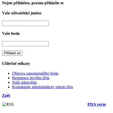
Nejste přihlášen, prosím přihlašte se
Vaše uživatelské jméno
Vaše heslo
Užitečné odkazy
Obnova zapomenutého hesla
Registrace nového účtu
Naše nápověda
Kontaktujte administrátory tohoto fóra
Zpět
PDA verze