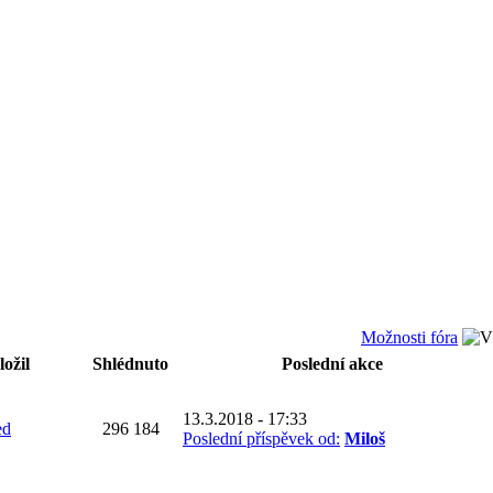
Možnosti fóra
ožil
Shlédnuto
Poslední akce
13.3.2018 - 17:33
ed
296 184
Poslední příspěvek od:
Miloš