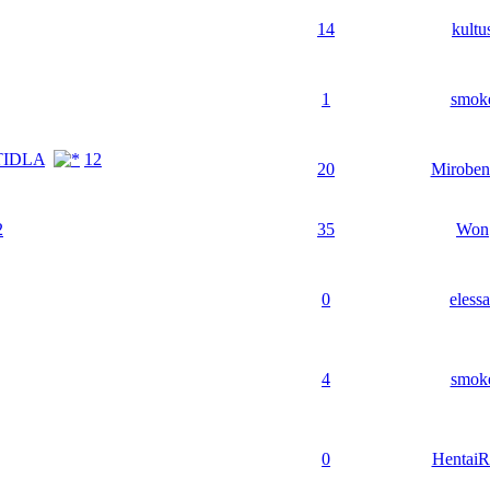
14
kultu
1
smok
TIDLA
1
2
20
Miroben
2
35
Won
0
elessa
4
smok
0
HentaiR