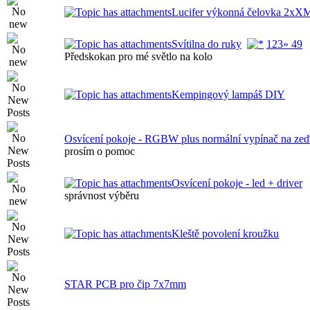
Lucifer výkonná čelovka 2xX
Svítilna do ruky
1
2
3
» 49
Předskokan pro mé světlo na kolo
Kempingový lampáš DIY
Osvícení pokoje - RGBW plus normální vypínač na ze
prosím o pomoc
Osvícení pokoje - led + driver
správnost výběru
Kleště povolení kroužku
STAR PCB pro čip 7x7mm