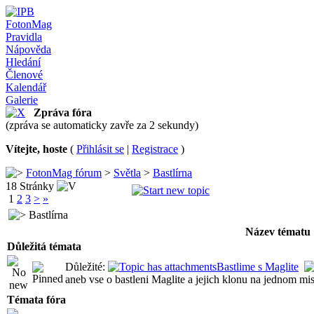
FotonMag
Pravidla
Nápověda
Hledání
Členové
Kalendář
Galerie
Zpráva fóra
(zpráva se automaticky zavře za 2 sekundy)
Vítejte, hoste
(
Přihlásit se
|
Registrace
)
FotonMag fórum
>
Světla
>
Bastlírna
18 Stránky
1
2
3
>
»
Bastlírna
Název tématu
Důležitá témata
Důležité:
Bastlime s Maglite
aneb vse o bastleni Maglite a jejich klonu na jednom mis
Témata fóra