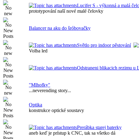
Lucifer S - výkonná a malá 
prototypování naší nové malé čelovky
Balancer na aku do šróbovačky
Světlo pro indoor pěstování
Volba led
Odstraneni blikacich rezimu u 
"Mlhofky"
...neverending story...
Optika
konstrukce optické soustavy
Prerábka starej baterky
aneb keď je prístup k CNC, tak sa všetko dá