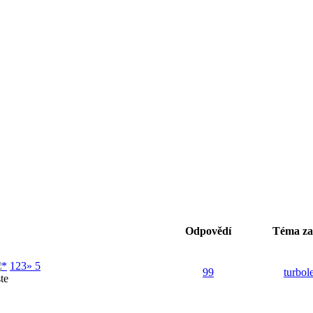
Odpovědí
Téma zal
1
2
3
» 5
99
turbol
te