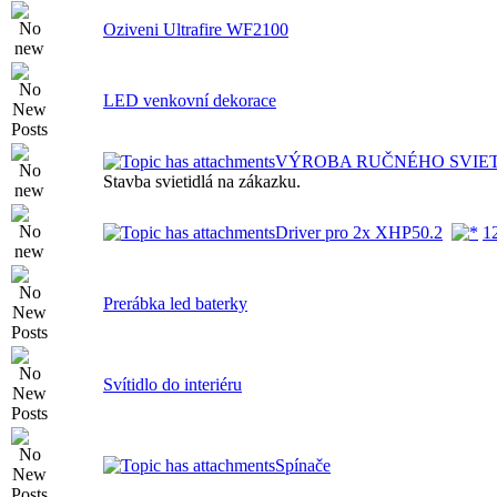
Oziveni Ultrafire WF2100
LED venkovní dekorace
VÝROBA RUČNÉHO SVIE
Stavba svietidlá na zákazku.
Driver pro 2x XHP50.2
1
Prerábka led baterky
Svítidlo do interiéru
Spínače