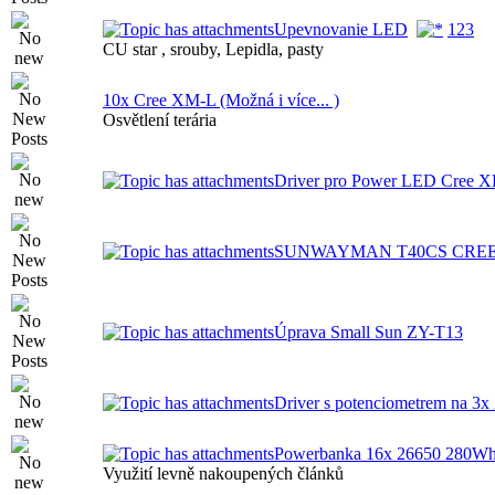
Upevnovanie LED
1
2
3
CU star , srouby, Lepidla, pasty
10x Cree XM-L (Možná i více... )
Osvětlení terária
Driver pro Power LED Cree X
SUNWAYMAN T40CS CREE
Úprava Small Sun ZY-T13
Driver s potenciometrem na 3
Powerbanka 16x 26650 280W
Využití levně nakoupených článků