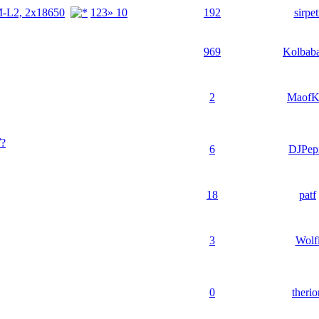
M-L2, 2x18650
1
2
3
» 10
192
sirpet
969
Kolbab
2
Maof
ď?
6
DJPep
18
patf
3
Wolf
0
therio