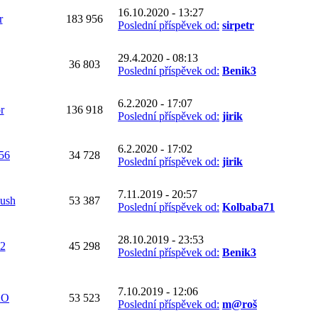
16.10.2020 - 13:27
r
183 956
Poslední příspěvek od:
sirpetr
29.4.2020 - 08:13
36 803
Poslední příspěvek od:
Benik3
6.2.2020 - 17:07
r
136 918
Poslední příspěvek od:
jirik
6.2.2020 - 17:02
256
34 728
Poslední příspěvek od:
jirik
7.11.2019 - 20:57
ush
53 387
Poslední příspěvek od:
Kolbaba71
28.10.2019 - 23:53
2
45 298
Poslední příspěvek od:
Benik3
7.10.2019 - 12:06
KO
53 523
Poslední příspěvek od:
m@roš