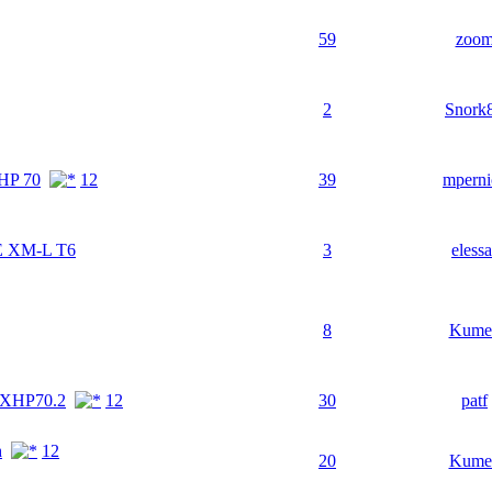
59
zoo
2
Snork
HP 70
1
2
39
mperni
 XM-L T6
3
elessa
8
Kume
x XHP70.2
1
2
30
patf
h
1
2
20
Kume