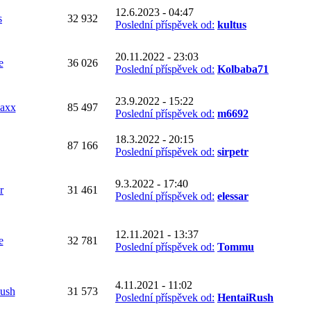
12.6.2023 - 04:47
s
32 932
Poslední příspěvek od:
kultus
20.11.2022 - 23:03
e
36 026
Poslední příspěvek od:
Kolbaba71
23.9.2022 - 15:22
axx
85 497
Poslední příspěvek od:
m6692
18.3.2022 - 20:15
87 166
Poslední příspěvek od:
sirpetr
9.3.2022 - 17:40
r
31 461
Poslední příspěvek od:
elessar
12.11.2021 - 13:37
e
32 781
Poslední příspěvek od:
Tommu
4.11.2021 - 11:02
ush
31 573
Poslední příspěvek od:
HentaiRush