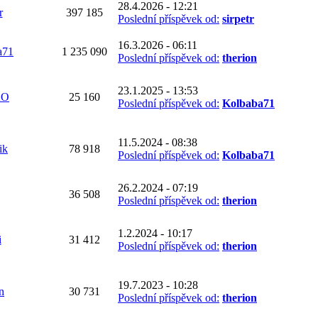
28.4.2026 - 12:21
r
397 185
Poslední příspěvek od:
sirpetr
16.3.2026 - 06:11
a71
1 235 090
Poslední příspěvek od:
therion
23.1.2025 - 13:53
KO
25 160
Poslední příspěvek od:
Kolbaba71
11.5.2024 - 08:38
ik
78 918
Poslední příspěvek od:
Kolbaba71
26.2.2024 - 07:19
36 508
Poslední příspěvek od:
therion
1.2.2024 - 10:17
i
31 412
Poslední příspěvek od:
therion
19.7.2023 - 10:28
n
30 731
Poslední příspěvek od:
therion