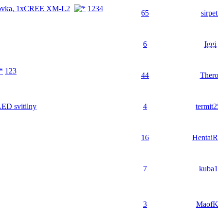
čelovka, 1xCREE XM-L2
1
2
3
4
65
sirpet
6
Iggi
1
2
3
44
Thero
LED svitilny
4
termit
16
HentaiR
7
kuba1
3
Maof