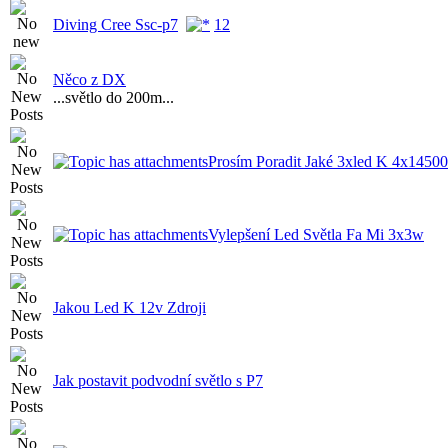
Diving Cree Ssc-p7
1
2
Něco z DX
...světlo do 200m...
Prosím Poradit Jaké 3xled K 4x14500
Vylepšení Led Světla Fa Mi 3x3w
Jakou Led K 12v Zdroji
Jak postavit podvodní světlo s P7