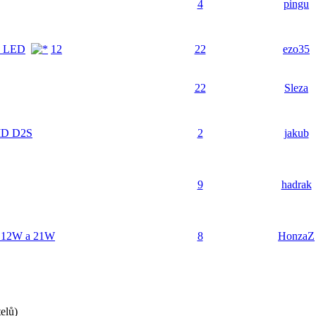
4
pingu
bo LED
1
2
22
ezo35
22
Sleza
HID D2S
2
jakub
9
hadrak
el 12W a 21W
8
HonzaZ
elů)