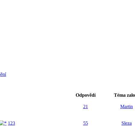
pění
Odpovědí
Téma zalo
21
Martin
1
2
3
55
Sleza