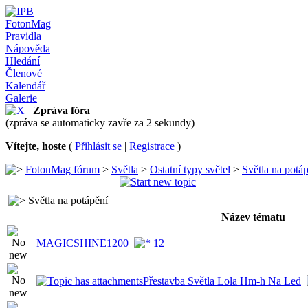
FotonMag
Pravidla
Nápověda
Hledání
Členové
Kalendář
Galerie
Zpráva fóra
(zpráva se automaticky zavře za 2 sekundy)
Vítejte, hoste
(
Přihlásit se
|
Registrace
)
FotonMag fórum
>
Světla
>
Ostatní typy světel
>
Světla na potá
Světla na potápění
Název tématu
MAGICSHINE1200
1
2
Přestavba Světla Lola Hm-h Na Led