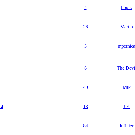
4
hopik
26
Martin
3
mpernic
6
The Devi
40
MiP
R4
13
J.F.
84
Infinter