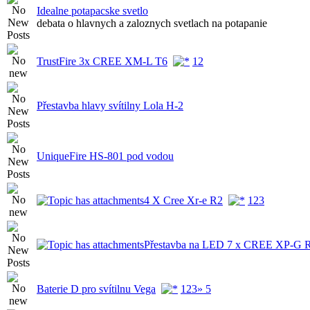
Idealne potapacske svetlo
debata o hlavnych a zaloznych svetlach na potapanie
TrustFire 3x CREE XM-L T6
1
2
Přestavba hlavy svítilny Lola H-2
UniqueFire HS-801 pod vodou
4 X Cree Xr-e R2
1
2
3
Přestavba na LED 7 x CREE XP-G 
Baterie D pro svítilnu Vega
1
2
3
» 5