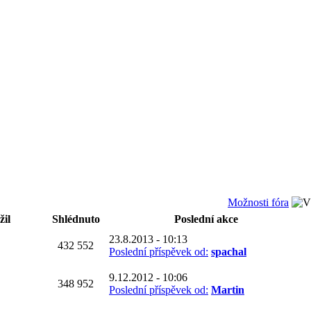
Možnosti fóra
žil
Shlédnuto
Poslední akce
23.8.2013 - 10:13
432 552
Poslední příspěvek od:
spachal
9.12.2012 - 10:06
348 952
Poslední příspěvek od:
Martin