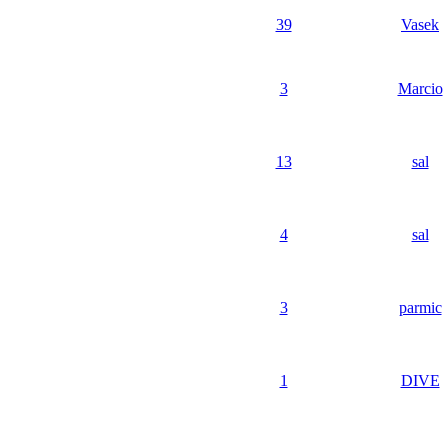
39
Vasek
3
Marcio
13
sal
4
sal
3
parmic
1
DIVE