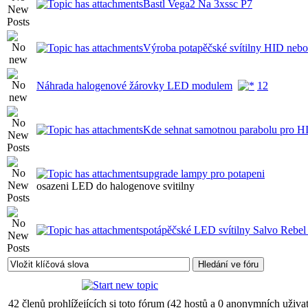
Bastl Vega2 Na 3xssc P7
Výroba potapěčské svítilny HID ne
Náhrada halogenové žárovky LED modulem
1
2
Kde sehnat samotnou parabolu pro 
upgrade lampy pro potapeni
osazeni LED do halogenove svitilny
potápěčské LED svítilny Salvo Reb
42 členů prohlížejících si toto fórum (42 hostů a 0 anonymních uživat