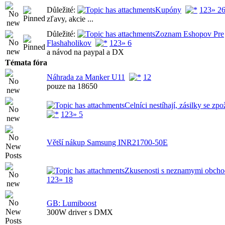
Důležité:
Kupóny
1
2
3
» 2
zľavy, akcie ...
Důležité:
Zoznam Eshopov Pre
Flashaholikov
1
2
3
» 6
a návod na paypal a DX
Témata fóra
Náhrada za Manker U11
1
2
pouze na 18650
Celníci nestíhají, zásilky se zpo
1
2
3
» 5
Větší nákup Samsung INR21700-50E
Zkusenosti s neznamymi obch
1
2
3
» 18
GB: Lumiboost
300W driver s DMX