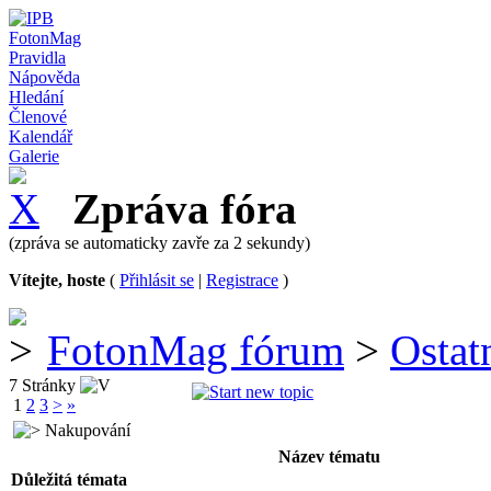
FotonMag
Pravidla
Nápověda
Hledání
Členové
Kalendář
Galerie
Zpráva fóra
(zpráva se automaticky zavře za 2 sekundy)
Vítejte, hoste
(
Přihlásit se
|
Registrace
)
FotonMag fórum
>
Ostat
7 Stránky
1
2
3
>
»
Nakupování
Název tématu
Důležitá témata