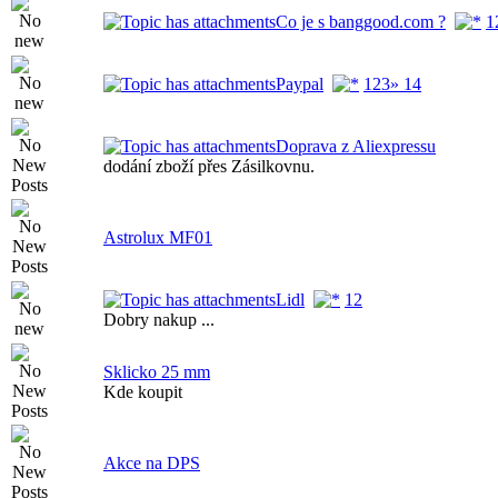
Co je s banggood.com ?
1
Paypal
1
2
3
» 14
Doprava z Aliexpressu
dodání zboží přes Zásilkovnu.
Astrolux MF01
Lidl
1
2
Dobry nakup ...
Sklicko 25 mm
Kde koupit
Akce na DPS