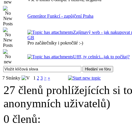
Generátor Funkcí - zapůjčení Praha
Zajímavý web - jak nakupovat n
GB
Pro začátečníky i pokročilé :-)
Ufff, ty celníci...jak to počítaj?
7 Stránky
1
2
3
>
»
27 členů prohlížejících si t
anonymních uživatelů)
0 členů: