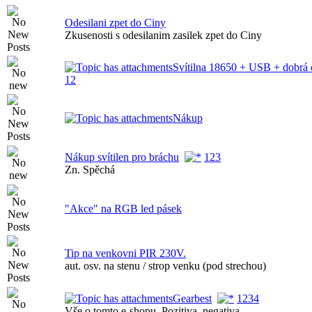
Odesilani zpet do Ciny
Zkusenosti s odesilanim zasilek zpet do Ciny
Svítilna 18650 + USB + dobrá 
1
2
Nákup
Nákup svítilen pro bráchu
1
2
3
Zn. Spěchá
"Akce" na RGB led pásek
Tip na venkovni PIR 230V.
aut. osv. na stenu / strop venku (pod strechou)
Gearbest
1
2
3
4
Vše o tomto e-shopu. Pozitiva, negativa