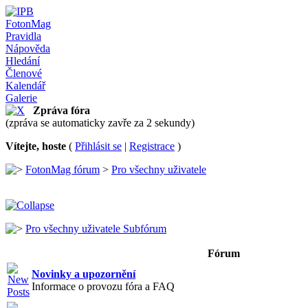
FotonMag
Pravidla
Nápověda
Hledání
Členové
Kalendář
Galerie
Zpráva fóra
(zpráva se automaticky zavře za 2 sekundy)
Vítejte, hoste
(
Přihlásit se
|
Registrace
)
FotonMag fórum
>
Pro všechny uživatele
Pro všechny uživatele Subfórum
Fórum
Novinky a upozornění
Informace o provozu fóra a FAQ