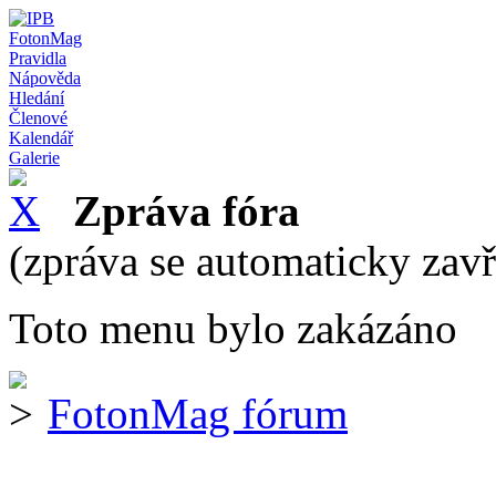
FotonMag
Pravidla
Nápověda
Hledání
Členové
Kalendář
Galerie
Zpráva fóra
(zpráva se automaticky zav
Toto menu bylo zakázáno
FotonMag fórum