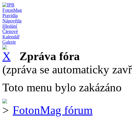
FotonMag
Pravidla
Nápověda
Hledání
Členové
Kalendář
Galerie
Zpráva fóra
(zpráva se automaticky zav
Toto menu bylo zakázáno
FotonMag fórum