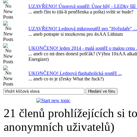
UZAVŘENO! Únorová soutěž: Únor bílý - LEDky šílí .
... aneb čím to (dá-li peněženka a pošta) svítit se bude?
UZAVŘENO! Lednová mikrosoutěž pro "Hvězdaře" ...
... aneb potrapte si mozkovnu pro 4xAA Lithium
UKONČENO! leden 2014 - malá soutěž o malou cenu .
... aneb co mi dnes donesl pošťák? (Výhra 10xAA alkal
Energizer)
UKONČENO! Lednová flashaholická soutěž ...
... aneb co to je (česky What the fuck?)
21 členů prohlížejících si t
anonymních uživatelů)