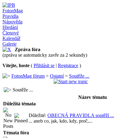
FotonMag
Pravidla
Nápověda
Hledání
Členové
Kalendář
Galerie
Zpráva fóra
(zpráva se automaticky zavře za 2 sekundy)
Vítejte, hoste
(
Přihlásit se
|
Registrace
)
FotonMag fórum
>
Ostatní
>
Soutěže ...
Soutěže ...
Název tématu
Důležitá témata
Důležité:
OBECNÁ PRAVIDLA soutěží ...
... aneb co, jak, kdo, kdy, proč,...
Témata fóra