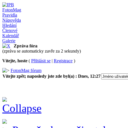
FotonMag
Pravidla
Nápověda
Hledání
Členové
Kalendář
Galerie
Zpráva fóra
(zpráva se automaticky zavře za 2 sekundy)
Vítejte, hoste
(
Přihlásit se
|
Registrace
)
FotonMag fórum
Vítejte zpět; naposledy jste zde byl(a) :
Dnes, 12:27