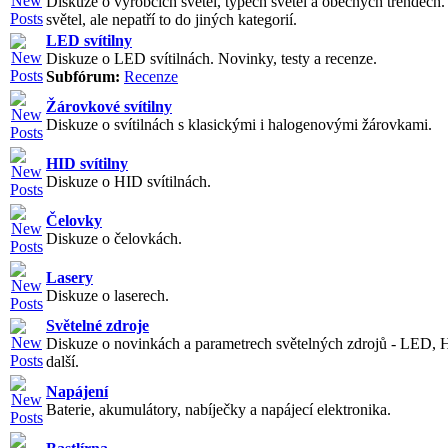
Diskuze o výrobcích světel, typech světel a obecných trendech
světel, ale nepatří to do jiných kategorií.
LED svítilny
Diskuze o LED svítilnách. Novinky, testy a recenze.
Subfórum:
Recenze
Žárovkové svítilny
Diskuze o svítilnách s klasickými i halogenovými žárovkami.
HID svítilny
Diskuze o HID svítilnách.
Čelovky
Diskuze o čelovkách.
Lasery
Diskuze o laserech.
Světelné zdroje
Diskuze o novinkách a parametrech světelných zdrojů - LED, 
další.
Napájení
Baterie, akumulátory, nabíječky a napájecí elektronika.