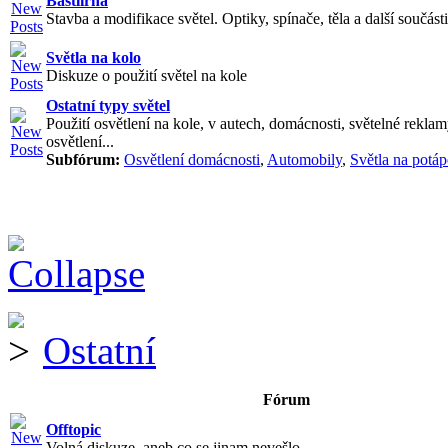
Bastlírna
Stavba a modifikace světel. Optiky, spínače, těla a další součásti
Světla na kolo
Diskuze o použití světel na kole
Ostatní typy světel
Použití osvětlení na kole, v autech, domácnosti, světelné reklam
osvětlení...
Subfórum:
Osvětlení domácnosti
,
Automobily
,
Světla na potáp
Ostatní
Fórum
Offtopic
Volná diskuze, aneb co se jinam nevešlo.