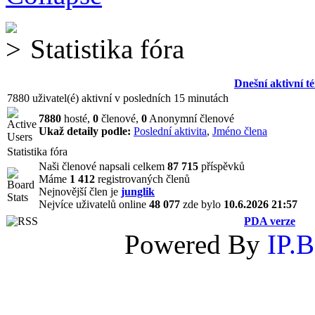
Statistika fóra
Dnešní aktivní t
7880 uživatel(é) aktivní v posledních 15 minutách
7880
hosté,
0
členové,
0
Anonymní členové
Ukaž detaily podle:
Poslední aktivita
,
Jméno člena
Statistika fóra
Naši členové napsali celkem
87 715
příspěvků
Máme
1 412
registrovaných členů
Nejnovější člen je
junglik
Nejvíce uživatelů online
48 077
zde bylo
10.6.2026 21:57
PDA verze
Powered By
IP.B