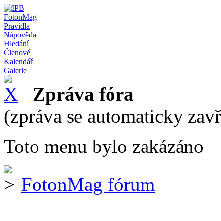
FotonMag
Pravidla
Nápověda
Hledání
Členové
Kalendář
Galerie
Zpráva fóra
(zpráva se automaticky zav
Toto menu bylo zakázáno
FotonMag fórum