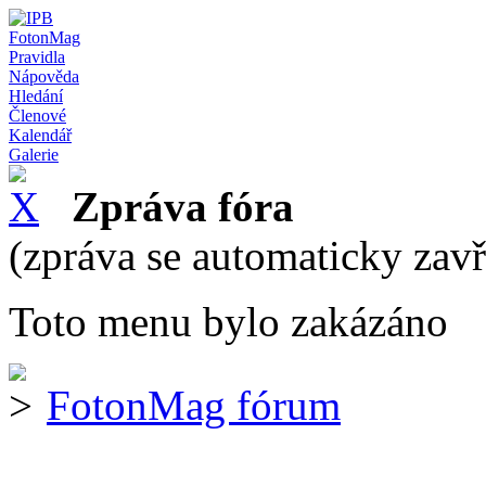
FotonMag
Pravidla
Nápověda
Hledání
Členové
Kalendář
Galerie
Zpráva fóra
(zpráva se automaticky zav
Toto menu bylo zakázáno
FotonMag fórum