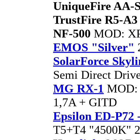
UniqueFire AA-
TrustFire R5-A3
NF-500
MOD: XP
EMOS "Silver"
SolarForce Skyli
Semi Direct Driv
MG RX-1
MOD: 5
1,7A + GITD
Epsilon ED-P72 
T5+T4 "4500K" 2