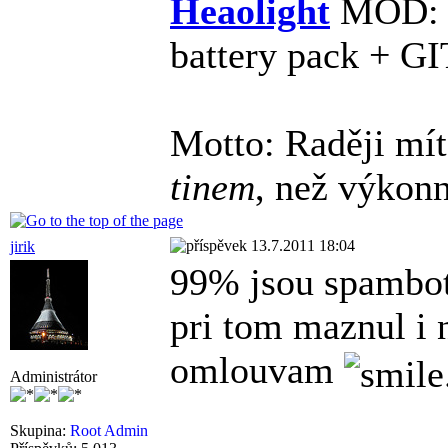
Heaolight
MOD: 
battery pack + GI
Motto: Raději mí
tinem
, než výkon
13.7.2011 18:04
jirik
99% jsou spambot
pri tom maznul i 
omlouvam
Administrátor
Skupina:
Root Admin