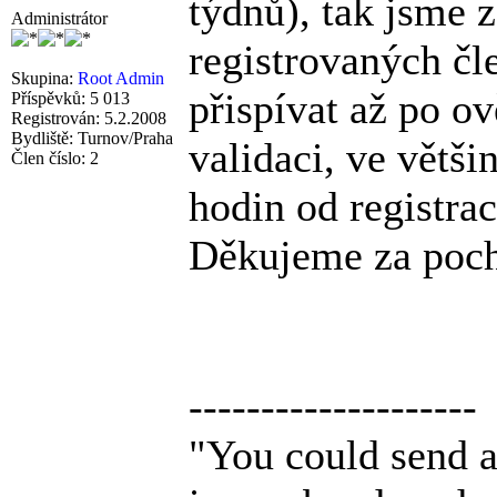
týdnů), tak jsme z
Administrátor
registrovaných čl
Skupina:
Root Admin
přispívat až po o
Příspěvků: 5 013
Registrován: 5.2.2008
Bydliště: Turnov/Praha
validaci, ve větši
Člen číslo: 2
hodin od registrac
Děkujeme za poc
--------------------
"You could send a 