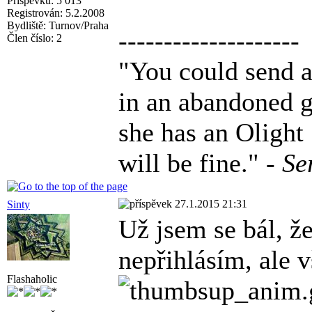
Příspěvků: 5 013
Registrován: 5.2.2008
Bydliště: Turnov/Praha
--------------------
Člen číslo: 2
"You could send a 
in an abandoned g
she has an Olight
will be fine." -
Se
27.1.2015 21:31
Sinty
Už jsem se bál, že
nepřihlásím, ale 
Flashaholic