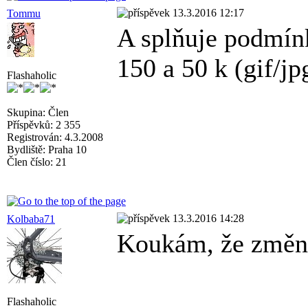
13.3.2016 12:17
Tommu
A splňuje podmín
150 a 50 k (gif/jp
Flashaholic
Skupina: Člen
Příspěvků: 2 355
Registrován: 4.3.2008
Bydliště: Praha 10
Člen číslo: 21
13.3.2016 14:28
Kolbaba71
Koukám, že změna
Flashaholic