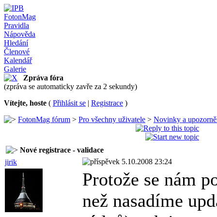
FotonMag
Pravidla
Nápověda
Hledání
Členové
Kalendář
Galerie
Zpráva fóra
(zpráva se automaticky zavře za 2 sekundy)
Vítejte, hoste
(
Přihlásit se
|
Registrace
)
FotonMag fórum
>
Pro všechny uživatele
>
Novinky a upozorně
Nové registrace - validace
5.10.2008 23:24
jirik
Protože se nám p
než nasadíme upd