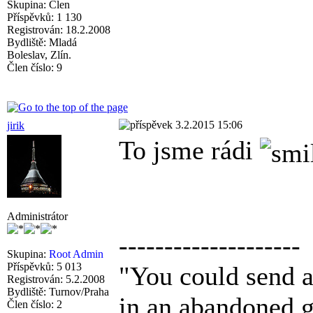
Skupina: Člen
Příspěvků: 1 130
Registrován: 18.2.2008
Bydliště: Mladá
Boleslav, Zlín.
Člen číslo: 9
3.2.2015 15:06
jirik
To jsme rádi
Administrátor
--------------------
Skupina:
Root Admin
Příspěvků: 5 013
"You could send a 
Registrován: 5.2.2008
Bydliště: Turnov/Praha
in an abandoned g
Člen číslo: 2