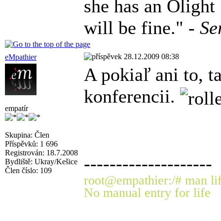
she has an Olight
will be fine." -
Se
28.12.2009 08:38
eMpathier
A pokiaľ ani to, 
konferencii.
empatír
Skupina: Člen
Příspěvků: 1 696
Registrován: 18.7.2008
--------------------
Bydliště: Ukray/Kešice
Člen číslo: 109
root@empathier:/# man li
No manual entry for life