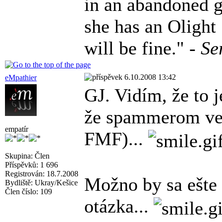
in an abandoned g
she has an Olight
will be fine." -
Se
6.10.2008 13:42
eMpathier
GJ. Vidím, že to
že spammerom ve
empatír
FMF)...
Skupina: Člen
Příspěvků: 1 696
Registrován: 18.7.2008
Možno by sa ešte 
Bydliště: Ukray/Kešice
Člen číslo: 109
otázka...