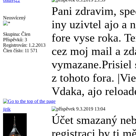
ondrej22
Pani zdravim, spe
Neosvícený
iny uzivtel ajo a
fore vyse roka. T
Skupina: Člen
Příspěvků: 3
Registrován: 1.2.2013
cez moj mail a zd
Člen číslo: 11 571
vymazane.Prisiel
z tohoto fora. |Vi
Vdaka, ajo reload
9.3.2019 13:04
jirik
Účet smazaný neby
registraci by ti mě