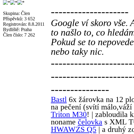
--------------------
Skupina: Člen
Příspěvků: 3 652
Google ví skoro vše. 
Registrován: 8.8.2011
Bydliště: Praha
to našlo to, co hledá
Člen číslo: 7 262
Pokud se to nepovede
nebo taky nic.
---------------------
---------------------
---------------
Bastl
6x žárovka na 12 plo
na pečení (svítí málo,váží
Triton M30
! | zabloudila 
noname
čelovka
s XML T6
HWAWZS Q5
| a druhý 