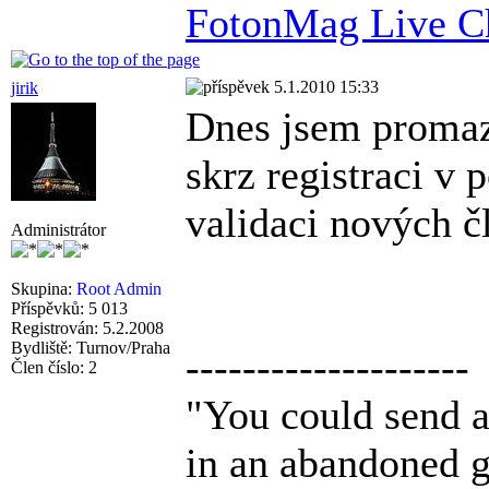
FotonMag Live C
5.1.2010 15:33
jirik
Dnes jsem promaza
skrz registraci v 
validaci nových č
Administrátor
Skupina:
Root Admin
Příspěvků: 5 013
Registrován: 5.2.2008
Bydliště: Turnov/Praha
--------------------
Člen číslo: 2
"You could send a 
in an abandoned g