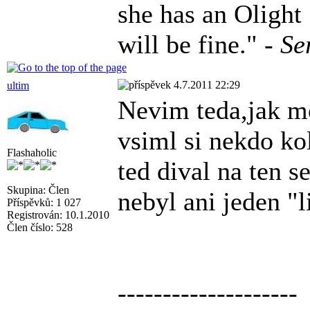
she has an Olight
will be fine." -
Se
4.7.2011 22:29
ultim
Nevim teda,jak mo
vsiml si nekdo k
Flashaholic
ted dival na ten 
Skupina: Člen
nebyl ani jeden "l
Příspěvků: 1 027
Registrován: 10.1.2010
Člen číslo: 528
--------------------