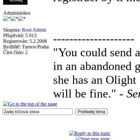
Administrátor
Skupina:
Root Admin
--------------------
Příspěvků: 5 013
Registrován: 5.2.2008
Bydliště: Turnov/Praha
"You could send a 
Člen číslo: 2
in an abandoned g
she has an Olight
will be fine." -
Se