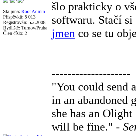
šlo prakticky o v
Skupina:
Root Admin
softwaru. Stačí si
Příspěvků: 5 013
Registrován: 5.2.2008
Bydliště: Turnov/Praha
jmen
co se tu obje
Člen číslo: 2
--------------------
"You could send a 
in an abandoned g
she has an Olight
will be fine." -
Se