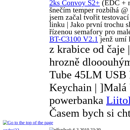
2ks Convoy S2+
(EDC + na
šnečím temper rozbíhá @ M
jsem začal tvořit testova
linku | Jako první trochu 
řízenou semafory pro mal
BT-C3100 V2.1
jenž umí 
z krabice od čaje 
hrozně dlooouhý
Tube 45LM USB R
Keychain | ]Malá
powerbanka
Liito
Časem bych si cht
6.3.2019 23:39