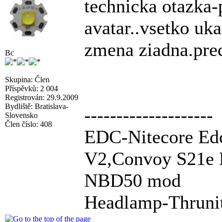
technicka otazka
avatar..vsetko uk
zmena ziadna.pre
Bc
Skupina: Člen
Příspěvků: 2 004
Registrován: 29.9.2009
Bydliště: Bratislava-
--------------------
Slovensko
Člen číslo: 408
EDC-Nitecore Ed
V2,Convoy S21e 
NBD50 mod
Headlamp-Thruni