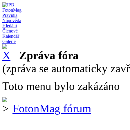
FotonMag
Pravidla
Nápověda
Hledání
Členové
Kalendář
Galerie
Zpráva fóra
(zpráva se automaticky zav
Toto menu bylo zakázáno
FotonMag fórum