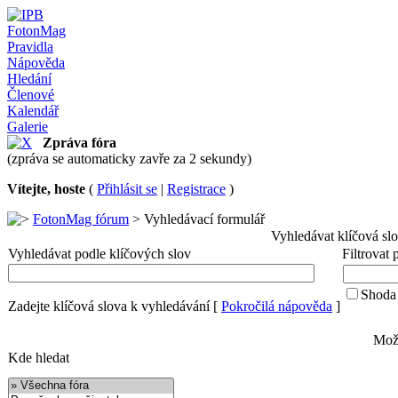
FotonMag
Pravidla
Nápověda
Hledání
Členové
Kalendář
Galerie
Zpráva fóra
(zpráva se automaticky zavře za 2 sekundy)
Vítejte, hoste
(
Přihlásit se
|
Registrace
)
FotonMag fórum
> Vyhledávací formulář
Vyhledávat klíčová sl
Vyhledávat podle klíčových slov
Filtrovat
Shoda 
Zadejte klíčová slova k vyhledávání
[
Pokročilá nápověda
]
Možn
Kde hledat