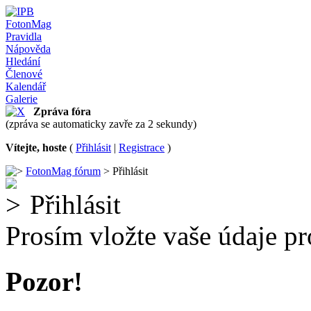
FotonMag
Pravidla
Nápověda
Hledání
Členové
Kalendář
Galerie
Zpráva fóra
(zpráva se automaticky zavře za 2 sekundy)
Vítejte, hoste
(
Přihlásit
|
Registrace
)
FotonMag fórum
> Přihlásit
Přihlásit
Prosím vložte vaše údaje pr
Pozor!