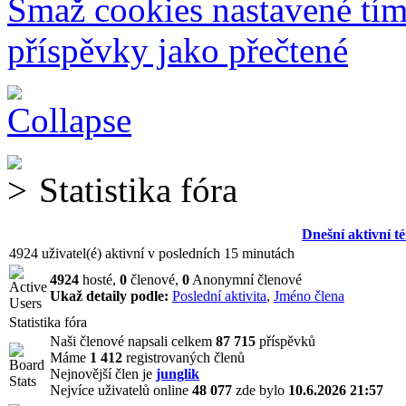
Smaž cookies nastavené tí
příspěvky jako přečtené
Statistika fóra
Dnešní aktivní t
4924 uživatel(é) aktivní v posledních 15 minutách
4924
hosté,
0
členové,
0
Anonymní členové
Ukaž detaily podle:
Poslední aktivita
,
Jméno člena
Statistika fóra
Naši členové napsali celkem
87 715
příspěvků
Máme
1 412
registrovaných členů
Nejnovější člen je
junglik
Nejvíce uživatelů online
48 077
zde bylo
10.6.2026 21:57