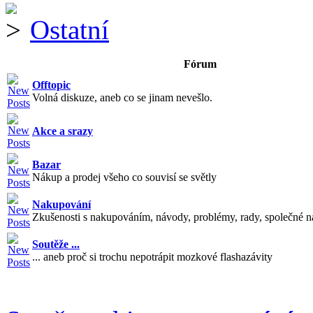
Ostatní
Fórum
Offtopic
Volná diskuze, aneb co se jinam nevešlo.
Akce a srazy
Bazar
Nákup a prodej všeho co souvisí se světly
Nakupování
Zkušenosti s nakupováním, návody, problémy, rady, společné n
Soutěže ...
... aneb proč si trochu nepotrápit mozkové flashazávity