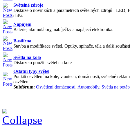
Světelné zdroje
Diskuze o novinkách a parametrech světelných zdrojů - LED, 
další.
Napájení
Baterie, akumulátory, nabíječky a napájecí elektronika.
Bastlírna
Stavba a modifikace světel. Optiky, spínače, těla a další součásti
Světla na kolo
Diskuze o použití světel na kole
Ostatní typy světel
Použití osvětlení na kole, v autech, domácnosti, světelné reklam
osvětlení...
Subfórum:
Osvětlení domácnosti
,
Automobily
,
Světla na potáp