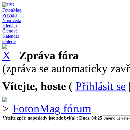
FotonMag
Pravidla
Nápověda
Hledání
Členové
Kalendář
Galerie
Zpráva fóra
(zpráva se automaticky zav
Vítejte, hoste
(
Přihlásit se
FotonMag fórum
Vítejte zpět; naposledy jste zde byl(a) :
Dnes, 04:25