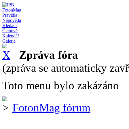
FotonMag
Pravidla
Nápověda
Hledání
Členové
Kalendář
Galerie
Zpráva fóra
(zpráva se automaticky zav
Toto menu bylo zakázáno
FotonMag fórum