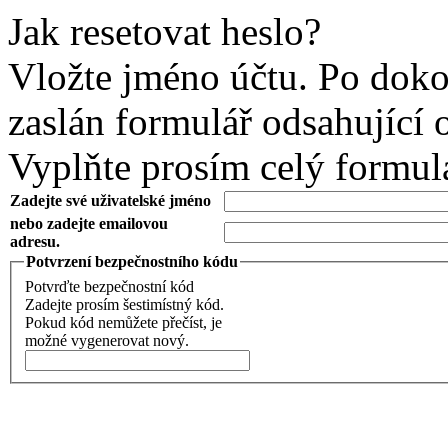
Jak resetovat heslo?
Vložte jméno účtu. Po doko
zaslán formulář odsahující 
Vyplňte prosím celý formul
Zadejte své uživatelské jméno
nebo zadejte emailovou
adresu.
Potvrzení bezpečnostního kódu
Potvrďte bezpečnostní kód
Zadejte prosím šestimístný kód.
Pokud kód nemůžete přečíst, je
možné vygenerovat nový.