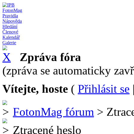
FotonMag
Pravidla
Nápověda
Hledání
Členové
Kalendář
Galerie
Zpráva fóra
(zpráva se automaticky zav
Vítejte, hoste
(
Přihlásit se
FotonMag fórum
> Ztrac
Ztracené heslo