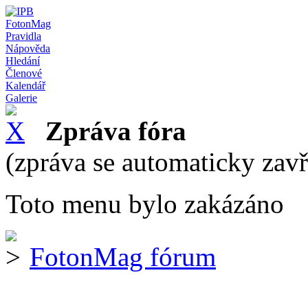
FotonMag
Pravidla
Nápověda
Hledání
Členové
Kalendář
Galerie
Zpráva fóra
(zpráva se automaticky zav
Toto menu bylo zakázáno
FotonMag fórum