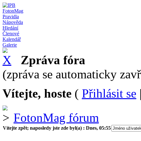
FotonMag
Pravidla
Nápověda
Hledání
Členové
Kalendář
Galerie
Zpráva fóra
(zpráva se automaticky zav
Vítejte, hoste
(
Přihlásit se
FotonMag fórum
Vítejte zpět; naposledy jste zde byl(a) :
Dnes, 05:55