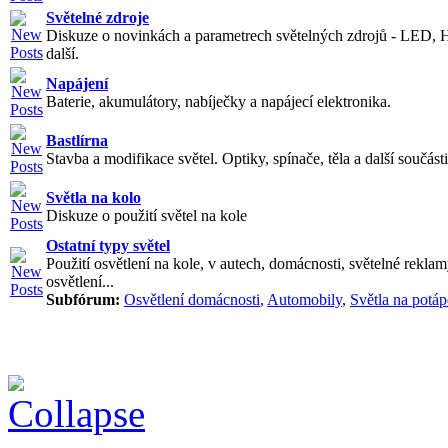
Světelné zdroje
Diskuze o novinkách a parametrech světelných zdrojů - LED, 
další.
Napájení
Baterie, akumulátory, nabíječky a napájecí elektronika.
Bastlírna
Stavba a modifikace světel. Optiky, spínače, těla a další součásti
Světla na kolo
Diskuze o použití světel na kole
Ostatní typy světel
Použití osvětlení na kole, v autech, domácnosti, světelné reklam
osvětlení...
Subfórum:
Osvětlení domácnosti
,
Automobily
,
Světla na potáp