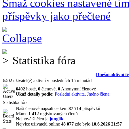
Smaž cookies nastavené tí
příspěvky jako přečtené
Statistika fóra
Dnešní aktivní t
6402 uživatel(é) aktivní v posledních 15 minutách
6402
hosté,
0
členové,
0
Anonymní členové
Ukaž detaily podle:
Poslední aktivita
,
Jméno člena
Statistika fóra
Naši členové napsali celkem
87 714
příspěvků
Máme
1 412
registrovaných členů
Nejnovější člen je
junglik
Nejvíce uživatelů online
48 077
zde bylo
10.6.2026 21:57