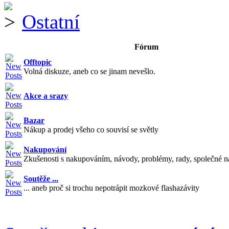
Ostatní
Fórum
Offtopic
Volná diskuze, aneb co se jinam nevešlo.
Akce a srazy
Bazar
Nákup a prodej všeho co souvisí se světly
Nakupování
Zkušenosti s nakupováním, návody, problémy, rady, společné n
Soutěže ...
... aneb proč si trochu nepotrápit mozkové flashazávity