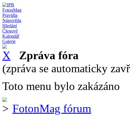
FotonMag
Pravidla
Nápověda
Hledání
Členové
Kalendář
Galerie
Zpráva fóra
(zpráva se automaticky zav
Toto menu bylo zakázáno
FotonMag fórum