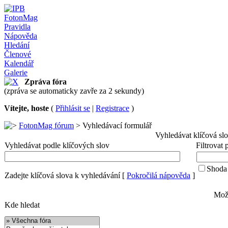
FotonMag
Pravidla
Nápověda
Hledání
Členové
Kalendář
Galerie
Zpráva fóra
(zpráva se automaticky zavře za 2 sekundy)
Vítejte, hoste
(
Přihlásit se
|
Registrace
)
FotonMag fórum
> Vyhledávací formulář
Vyhledávat klíčová sl
Vyhledávat podle klíčových slov
Filtrovat
Shoda 
Zadejte klíčová slova k vyhledávání
[
Pokročilá nápověda
]
Možn
Kde hledat