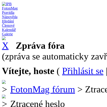
FotonMag
Pravidla
Nápověda
Hledání
Členové
Kalendář
Galerie
Zpráva fóra
(zpráva se automaticky zav
Vítejte, hoste
(
Přihlásit se
FotonMag fórum
> Ztrac
Ztracené heslo