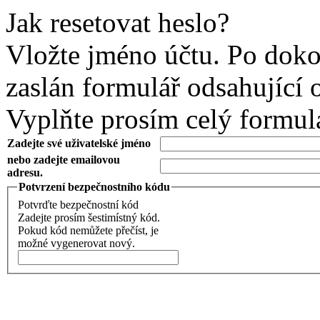
Jak resetovat heslo?
Vložte jméno účtu. Po doko
zaslán formulář odsahující 
Vyplňte prosím celý formul
Zadejte své uživatelské jméno
nebo zadejte emailovou
adresu.
Potvrzení bezpečnostního kódu
Potvrďte bezpečnostní kód
Zadejte prosím šestimístný kód.
Pokud kód nemůžete přečíst, je
možné vygenerovat nový.