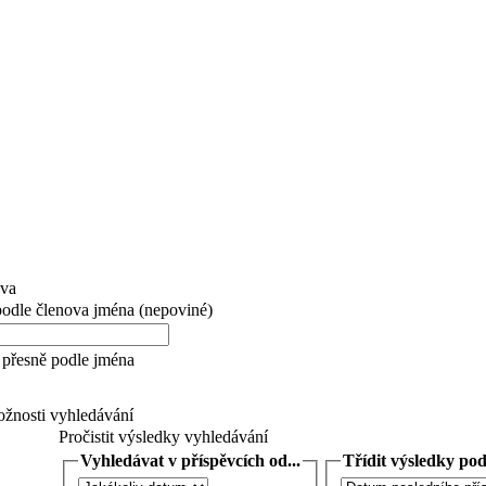
ova
 podle členova jména (nepoviné)
přesně podle jména
žnosti vyhledávání
Pročistit výsledky vyhledávání
Vyhledávat v příspěvcích od...
Třídit výsledky podl