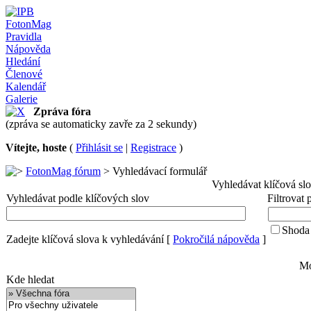
FotonMag
Pravidla
Nápověda
Hledání
Členové
Kalendář
Galerie
Zpráva fóra
(zpráva se automaticky zavře za 2 sekundy)
Vítejte, hoste
(
Přihlásit se
|
Registrace
)
FotonMag fórum
> Vyhledávací formulář
Vyhledávat klíčová sl
Vyhledávat podle klíčových slov
Filtrovat
Shoda 
Zadejte klíčová slova k vyhledávání
[
Pokročilá nápověda
]
Mo
Kde hledat