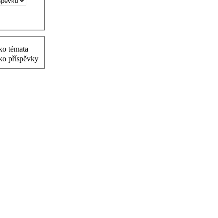
ko témata
ko příspěvky