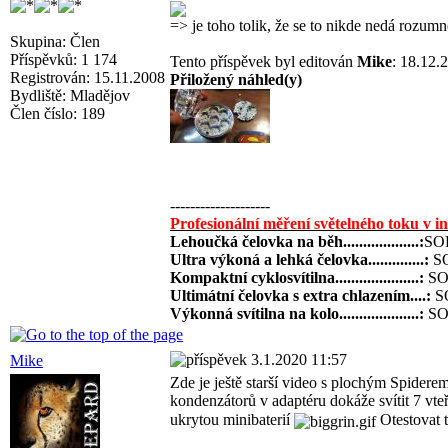
=> je toho tolik, že se to nikde nedá rozum
Skupina: Člen
Příspěvků: 1 174
Tento příspěvek byl editován
Mike
: 18.12.
Registrován: 15.11.2008
Přiložený náhled(y)
Bydliště: Mladějov
Člen číslo: 189
--------------------
Profesionální měření světelného toku v i
Lehoučká čelovka na běh...................:
SOL
Ultra výkoná a lehká čelovka..............:
SO
Kompaktní cyklosvítilna.....................:
SOL
Ultimátní čelovka s extra chlazením....:
SO
Výkonná svítilna na kolo....................:
SOL
3.1.2020 11:57
Mike
Zde je ještě starší video s plochým Spider
kondenzátorů v adaptéru dokáže svítit 7 vte
ukrytou minibaterií
Otestovat 