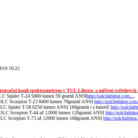
2019 10:22
ntegrační kouli spektrometrem v TUL Liberec a měření světelných m
C Spider T-24 5000 lumen 59 gramů ANSI
http://solclighting.com....
LC Scorpion T-23 8400 lumen 79gramů ANSI
http://solclighting.com.
C Spider T-58 6250 lumen ANSI 169gramů i s baterií!
http://solcligh
LC Scorpion T-44 až 12000 lumen 120gramů ANSI
http://solclightin
C Scorpion T-73 až 12000 lumen 168gramů ANSI
http://solclighting