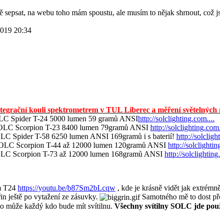
ně sepsat, na webu toho mám spoustu, ale musím to nějak shrnout, což 
2019 20:34
ntegrační kouli spektrometrem v TUL Liberec a měření světelných m
C Spider T-24 5000 lumen 59 gramů ANSI
http://solclighting.com....
LC Scorpion T-23 8400 lumen 79gramů ANSI
http://solclighting.com.
C Spider T-58 6250 lumen ANSI 169gramů i s baterií!
http://solcligh
LC Scorpion T-44 až 12000 lumen 120gramů ANSI
http://solclightin
C Scorpion T-73 až 12000 lumen 168gramů ANSI
http://solclighting
em T24
https://youtu.be/b87Sm2bLcqw
, kde je krásně vidět jak extrémně
řin ještě po vytažení ze zásuvky.
Samotného mě to dost přek
to může každý kdo bude mít svítilnu.
Všechny svítilny SOLC jde použ