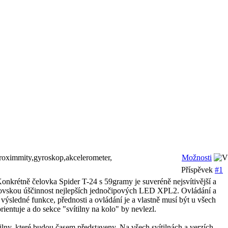
oximmity,gyroskop,akcelerometer,
Možnosti
Příspěvek
#1
Konkrétně čelovka Spider T-24 s 59gramy je suveréně nejsvítivější a
obrovskou úščinnost nejlepších jednočipových LED XPL2. Ovládání a
výsledné funkce, přednosti a ovládání je a vlastně musí být u všech
rientuje a do sekce "svítilny na kolo" by nevlezl.
tilny, které budou časem představeny. Na všech svítilnách a verzích