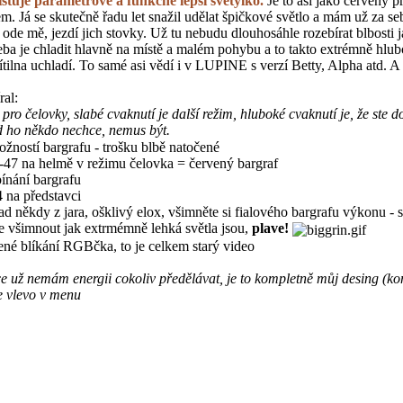
istuje parametrově a funkčně lepší světýlko.
Je to asi jako červený pr
. Já se skutečně řadu let snažil udělat špičkové světlo a mám už za seb
ode mě, jezdí jich stovky. Už tu nebudu dlouhosáhle rozebírat blbosti 
ba je chladit hlavně na místě a malém pohybu a to takto extrémně hlubo
svítilna uchladí. To samé asi vědí i v LUPINE s verzí Betty, Alpha at
ral:
 pro čelovky, slabé cvaknutí je další režim, hluboké cvaknutí je, že ste d
ho někdo nechce, nemus být.
žností bargrafu - trošku blbě natočené
-47 na helmě v režimu čelovka = červený bargraf
pínání bargrafu
4 na představci
nad někdy z jara, ošklivý elox, všimněte si fialového bargrafu výkonu - s
e všimnout jak extrmémně lehká světla jsou,
plave!
ené blíkání RGBčka, to je celkem starý video
ce už nemám energii cokoliv předělávat, je to kompletně můj desing (kom
e vlevo v menu