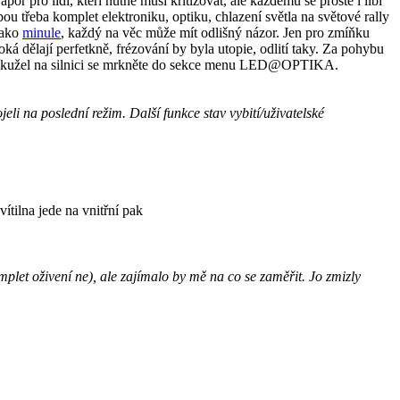
apor pro lidi, kteří nutně musí kritizovat, ale každému se prostě i líbí
ou třeba komplet elektroniku, optiku, chlazení světla na světové rally
jako
minule
, každý na věc může mít odlišný názor. Jen pro zmíňku
ká dělají perfetkně, frézování by byla utopie, odlití taky. Za pohybu
d. A kužel na silnici se mrkněte do sekce menu LED@OPTIKA.
ojeli na poslední režim. Další funkce stav vybití/uživatelské
vítilna jede na vnitřní pak
plet oživení ne), ale zajímalo by mě na co se zaměřit. Jo zmizly