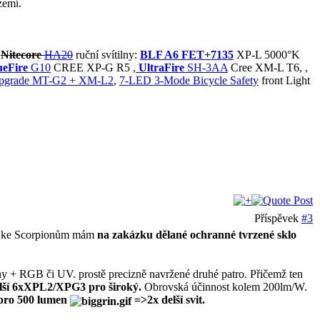
zemí.
Nitecore
HA20
ruční svítilny:
BLF A6 FET+7135
XP-L 5000°K
eFire
G10
CREE XP-G R5
,
UltraFire
SH-3AA
Cree XM-L T6,
,
upgrade MT-G2 + XM-L2
,
7-LED 3-Mode Bicycle Safety
front Light
Příspěvek
#3
ože ke Scorpionům mám
na zakázku dělané ochranné tvrzené sklo
y + RGB či UV. prostě precizně navržené druhé patro. Přičemž ten
alší 6xXPL2/XPG3 pro široký.
Obrovská účinnost kolem 200lm/W.
pro 500 lumen
=>2x delší svit.