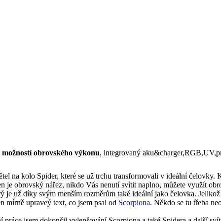
s možností obrovského výkonu
, integrovaný aku&charger,RGB,UV,pr
el na kolo Spider, které se už trchu transformovali v ideální čelovky. 
men je obrovský nářez, nikdo Vás nenutí svítit naplno, můžete využít 
erý je už díky svým menším rozměrům také ideální jako čelovka. Jelikož 
jen mírně upraveý text, co jsem psal od
Scorpiona
. Někdo se tu třeba neo
ní práce jsem dokončil vylepšování Scorpiona a také Spidera a další sví