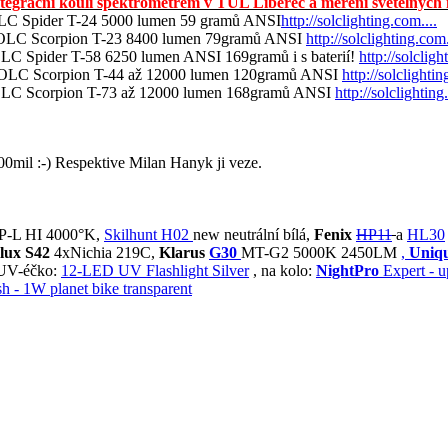
ntegrační kouli spektrometrem v TUL Liberec a měření světelných m
C Spider T-24 5000 lumen 59 gramů ANSI
http://solclighting.com....
LC Scorpion T-23 8400 lumen 79gramů ANSI
http://solclighting.com.
C Spider T-58 6250 lumen ANSI 169gramů i s baterií!
http://solcligh
LC Scorpion T-44 až 12000 lumen 120gramů ANSI
http://solclightin
C Scorpion T-73 až 12000 lumen 168gramů ANSI
http://solclighting
00mil :-) Respektive Milan Hanyk ji veze.
xXP-L HI 4000°K,
Skilhunt H02
new neutrální bílá,
Fenix
HP11
a
HL30
lux S42
4xNichia 219C,
Klarus
G30
MT-G2 5000K 2450LM
,
Uniqu
V-éčko:
12-LED UV Flashlight Silver
, na kolo:
NightPro
Expert - 
h - 1W planet bike transparent