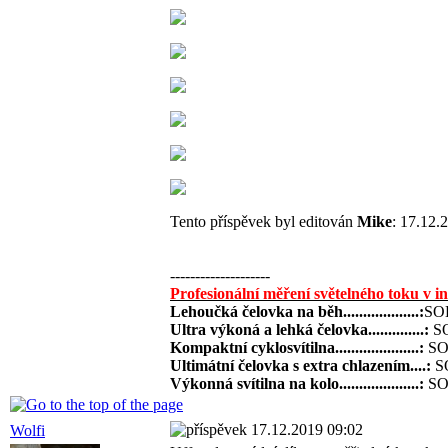
Tento příspěvek byl editován
Mike
: 17.12.
--------------------
Profesionální měření světelného toku v i
Lehoučká čelovka na běh...................:
SOL
Ultra výkoná a lehká čelovka..............:
SO
Kompaktní cyklosvítilna.....................:
SOL
Ultimátní čelovka s extra chlazením....:
SO
Výkonná svítilna na kolo....................:
SOL
17.12.2019 09:02
Wolfi