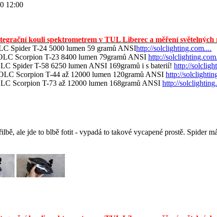
20 12:00
ntegrační kouli spektrometrem v TUL Liberec a měření světelných m
C Spider T-24 5000 lumen 59 gramů ANSI
http://solclighting.com....
LC Scorpion T-23 8400 lumen 79gramů ANSI
http://solclighting.com.
C Spider T-58 6250 lumen ANSI 169gramů i s baterií!
http://solcligh
LC Scorpion T-44 až 12000 lumen 120gramů ANSI
http://solclightin
C Scorpion T-73 až 12000 lumen 168gramů ANSI
http://solclighting
ilbě, ale jde to blbě fotit - vypadá to takové vycapené prostě. Spider 