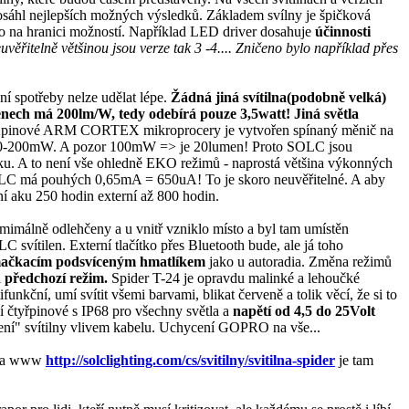
h dosáhl nejlepších možných výsledků. Základem svílny je špičková
o na hranici možností. Například LED driver dosahuje
účinnosti
uvěřitelně většinou jsou verze tak 3 -4.... Zničeno bylo například přes
í spotřeby nelze udělat lépe.
Žádná jiná svítilna(podobně velká)
nech má 200lm/W, tedy odebírá pouze 3,5watt! Jiná světla
va 32pinové ARM CORTEX mikroprocery je vytvořen spínaný měnič na
eba 100-200mW. A pozor 100mW => je 20lumen! Proto SOLC jsou
ánku. A to není vše ohledně EKO režimů - naprostá většina výkonných
 SOLC má pouhých 0,65mA = 650uA! To je skoro neuvěřitelné. A aby
í aku 250 hodin externí až 800 hodin.
xmimálně odlehčeny a u vnitř vzniklo místo a byl tam umístěn
vítilen. Externí tlačítko přes Bluetooth bude, ale já toho
mačkacím podsvíceným hmatlíkem
jako u autoradia. Změna režimů
 předchozí režim.
Spider T-24 je opravdu malinké a lehoučké
funkční, umí svítit všemi barvami, blikat červeně a tolik věcí, že si to
cí čtyřpinové s IP68 pro všechny světla a
napětí od 4,5 do 25Volt
ození" svítilny vlivem kabelu. Uchycení GOPRO na vše...
e na www
http://solclighting.com/cs/svitilny/svitilna-spider
je tam