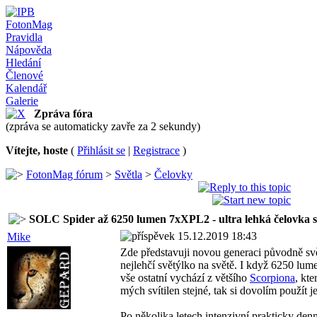
FotonMag
Pravidla
Nápověda
Hledání
Členové
Kalendář
Galerie
Zpráva fóra
(zpráva se automaticky zavře za 2 sekundy)
Vítejte, hoste
(
Přihlásit se
|
Registrace
)
FotonMag fórum
>
Světla
>
Čelovky
SOLC Spider až 6250 lumen 7xXPL2 - ultra lehká čelovka 
15.12.2019 18:43
Mike
Zde představuji novou generaci původně svět
nejlehčí světýlko na světě. I když 6250 lu
vše ostatní vychází z většího
Scorpiona
, kt
mých svítilen stejné, tak si dovolím použít 
Po několika letech intenzivní prakticky den