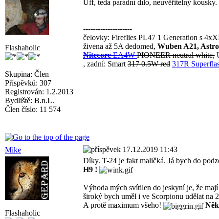
Uff, teda parádní dílo, neuvěřitelný kousky.
--------------------
čelovky: Fireflies PL47 1 Generation s 4
živena až 5A dedomed,
Wuben A21, Astro
Flashaholic
Nitecore
EA4W
PIONEER neutral white,
U
, zadní: Smart
317 0.5W red
317R Superflas
Skupina: Člen
Příspěvků: 307
Registrován: 1.2.2013
Bydliště: B.n.L.
Člen číslo: 11 574
17.12.2019 11:43
Mike
Díky. T-24 je fakt maličká. Já bych do pod
H9 !
Výhoda mých svítilen do jeskyní je, že maj
široký bych uměl i ve Scorpionu udělat na
A protě maximum všeho!
Něk
Flashaholic