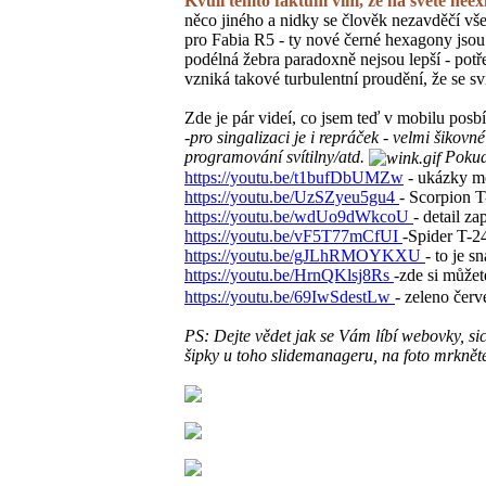
Kvůli těmto faktům vím, že na světě neex
něco jiného a nidky se člověk nezavděčí všem
pro Fabia R5 - ty nové černé hexagony jsou 
podélná žebra paradoxně nejsou lepší - potře
vzniká takové turbulentní proudění, že se 
Zde je pár videí, co jsem teď v mobilu posbí
-pro singalizaci je i repráček - velmi šikovné
programování svítilny/atd.
Pokud 
https://youtu.be/t1bufDbUMZw
- ukázky mo
https://youtu.be/UzSZyeu5gu4
- Scorpion T
https://youtu.be/wdUo9dWkcoU
- detail za
https://youtu.be/vF5T77mCfUI
-Spider T-2
https://youtu.be/gJLhRMOYKXU
- to je s
https://youtu.be/HrnQKlsj8Rs
-zde si můžet
https://youtu.be/69IwSdestLw
- zeleno červ
PS: Dejte vědet jak se Vám líbí webovky, si
šipky u toho slidemanageru, na foto mrknět