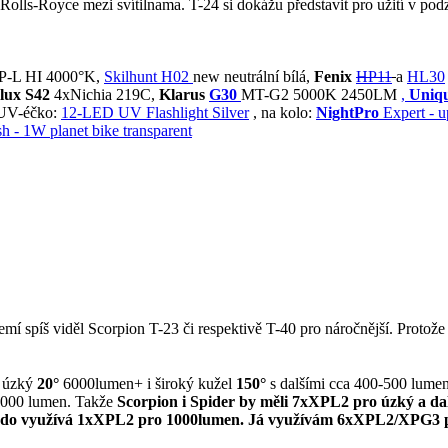
 Rolls-Royce mezi svítilnama. T-24 si dokážu představit pro užití v pod
xXP-L HI 4000°K,
Skilhunt H02
new neutrální bílá,
Fenix
HP11
a
HL30
lux S42
4xNichia 219C,
Klarus
G30
MT-G2 5000K 2450LM
,
Uniqu
V-éčko:
12-LED UV Flashlight Silver
, na kolo:
NightPro
Expert - 
h - 1W planet bike transparent
zemí spíš viděl Scorpion T-23 či respektivě T-40 pro náročnější. Prot
í úzký
20°
6000lumen+ i široký kužel
150°
s dalšími cca 400-500 lumen
 2000 lumen. Takže
Scorpion i Spider by měli 7xXPL2 pro úzký a d
do využívá 1xXPL2 pro 1000lumen. Já využívám 6xXPL2/XPG3 