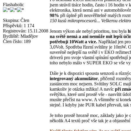
Flashaholic
jsem strávil tisíce hodin, často i 16 hodin 
elektronika, která nemá ani v automobilov
98%
při úplně při neuvěřitelně malých roz
Skupina: Člen
150 kusů mikroprocesorů... Veškerou elektro
Příspěvků: 1 174
Registrován: 15.11.2008
Jenom výkon ale nebyl prioritou, tou byla
h
Bydliště: Mladějov
na světě nemá a ani nemůže mít lepší úči
Člen číslo: 189
potřebují 10Watt a více.
Například jen pro
3,0Volt. Spotřeba řízení svítilny je 10mW.
suveréně nejlepší na světě i v EKO režimech
driverů pro svoje vlastní spínání spotřebu
toho nebylo málo v SUPER EKO se vše vypne
Dále je k dispozici spousta senzorů a různý
integrovaný akumulátor
, přičemž rozměry
zastáncem moc nejsem. Svítilny SOLC mají 
kamkoliv je otázka mžiku! A navíc
při zmá
světýlko, které umí prostě vše - nasvítit údo
musíte přečíst na www. A všimněte si konekt
stejné. I kdyby jste PUR kabel přervali, ta
Je toho prostě hrozně moc, základy jako je
několik A4 textů proč vše tak je a objasnění