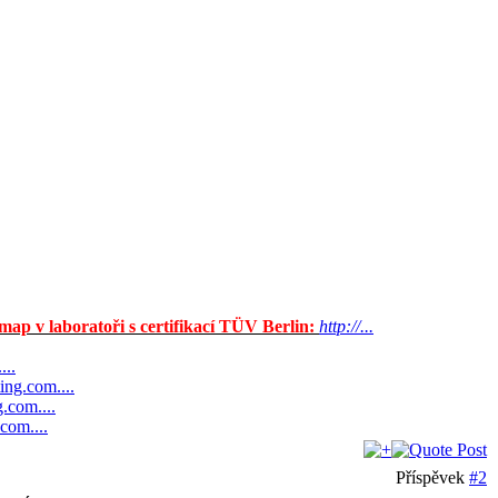
ap v laboratoři s certifikací TÜV Berlin:
http://...
...
ting.com....
g.com....
.com....
Příspěvek
#2