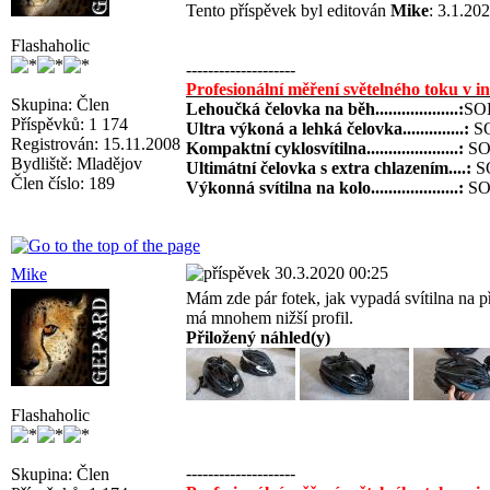
Tento příspěvek byl editován
Mike
: 3.1.20
Flashaholic
--------------------
Profesionální měření světelného toku v i
Skupina: Člen
Lehoučká čelovka na běh...................:
SOL
Příspěvků: 1 174
Ultra výkoná a lehká čelovka..............:
SO
Registrován: 15.11.2008
Kompaktní cyklosvítilna.....................:
SOL
Bydliště: Mladějov
Ultimátní čelovka s extra chlazením....:
SO
Člen číslo: 189
Výkonná svítilna na kolo....................:
SOL
30.3.2020 00:25
Mike
Mám zde pár fotek, jak vypadá svítilna na př
má mnohem nižší profil.
Přiložený náhled(y)
Flashaholic
--------------------
Skupina: Člen