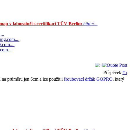
ap v laboratoři s certifikací TÜV Berlin:
http://...
...
ting.com....
g.com....
.com....
Příspěvek
#5
má na průměru jen 5cm a lze použít i
šroubovací držák GOPRO
, který