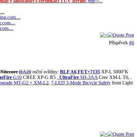
ap v laboratoři s certifikací TÜV Berlin:
http://...
...
ting.com....
g.com....
.com....
Příspěvek
#6
Nitecore
HA20
ruční svítilny:
BLF A6 FET+7135
XP-L 5000°K
eFire
G10
CREE XP-G R5
,
UltraFire
SH-3AA
Cree XM-L T6,
,
upgrade MT-G2 + XM-L2
,
7-LED 3-Mode Bicycle Safety
front Light