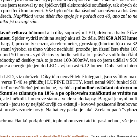
v kuse jsem testoval ty nejšpičkovější elektronické součástky, tak abyc
ém prostředí konkurenci. Vše bylo několikanásobně zmenšeno a dotažen
měrech.
Například verze tištěného spoje je v pořadí cca 40, ano zní to ne
niku jsi osazuji sám.
lavně celková účinnost
a ta díky suprovým LED, driveru a halvně řízen
nnost.
Spider vydrží svítit na stejný aku až 2x déle.
Při 650 ANSI lume
 bargaf, proximity senzor, akcelerometer, gyroskop,(bluetooth) a d
 Ostatní výrobci se tímto vůbec nechlubí, protože jim řízení žere tř
 pod 50 lumen - vydrží stovky hodin svítit a to i právě z vnitřního čl
jí jednotky až desítky mA to je zase 100-300mW, ten co jsem udělal v
 a energie jde jen do LED - výkon asi 6-12 lumen. Doba svitu intern
ch LED, viz obrázek. Díky této neuvěřitelné integraci, jsou svítilny ma
 verze T-40 se přibližují LUPINE BETTY, která nemá 99% funkcí SOLC s
teď neuvěřitelně jednoduché, rychlé a
pohodlné ovládání otočným 
čknutí se ztlumuje na 10% a po opětovném zmáčknutí se vrátíte na
lí, ale i několik lumen ve stanu a vejde se do kapsy. Bargraf je nyní multi
orů - jsou to ty nejšpičkovějí co existují - kovové pozlacené šroubova
k si prostě vezmete nový. Na battery packu je také. Zcela odpadá "vyh
 ochrana článků pod/přepětí, teplotní omezení atd tu pasá nebud, vše j