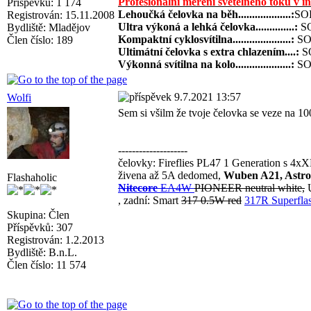
Profesionální měření světelného toku v i
Příspěvků: 1 174
Lehoučká čelovka na běh...................:
SOL
Registrován: 15.11.2008
Ultra výkoná a lehká čelovka..............:
SO
Bydliště: Mladějov
Kompaktní cyklosvítilna.....................:
SOL
Člen číslo: 189
Ultimátní čelovka s extra chlazením....:
SO
Výkonná svítilna na kolo....................:
SOL
9.7.2021 13:57
Wolfi
Sem si všilm že tvoje čelovka se veze na 10
--------------------
čelovky: Fireflies PL47 1 Generation s 4
živena až 5A dedomed,
Wuben A21, Astro
Flashaholic
Nitecore
EA4W
PIONEER neutral white,
U
, zadní: Smart
317 0.5W red
317R Superflas
Skupina: Člen
Příspěvků: 307
Registrován: 1.2.2013
Bydliště: B.n.L.
Člen číslo: 11 574