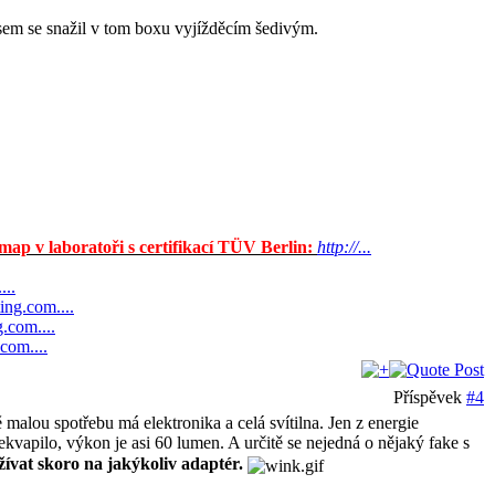
jsem se snažil v tom boxu vyjížděcím šedivým.
ap v laboratoři s certifikací TÜV Berlin:
http://...
...
ting.com....
g.com....
.com....
Příspěvek
#4
 malou spotřebu má elektronika a celá svítilna. Jen z energie
vapilo, výkon je asi 60 lumen. A určitě se nejedná o nějaký fake s
ívat skoro na jakýkoliv adaptér.