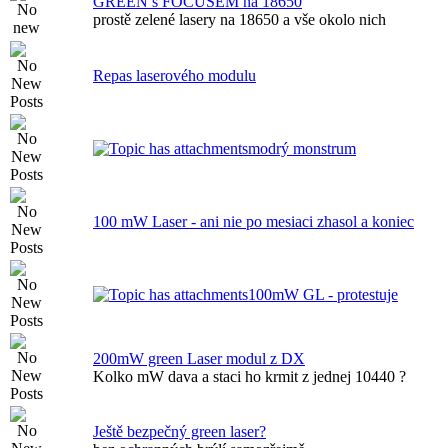
GREEN s FOCUSEM na 18650
prostě zelené lasery na 18650 a vše okolo nich
Repas laserového modulu
modrý monstrum
100 mW Laser - ani nie po mesiaci zhasol a koniec
100mW GL - protestuje
200mW green Laser modul z DX
Kolko mW dava a staci ho krmit z jednej 10440 ?
Ještě bezpečný green laser?