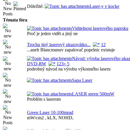
Důležité:
Laser-y v kocke
Témata fóra
Viditelnost laserového paprsku
Proč je jeden vidět a jiný ne
Trochu jiný laserový ukazovátko...
1
2
...aneb Blancmanuv zapalovač popelnic existuje
Návod: výroba laserového ukaz
DVD-RW
1
2
3
» 5
podrobný návod na výrobu výkonného laseru
Sapa Laser
LASER green 500mW
Problém s laserom
Green Laser 10-100mrad
mW/cm2 , kLX, NOHD,