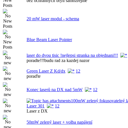
bez ochranných brýlí samozřejmě
20 mW laser modul - schema
Blue Beam Laser Pointer
laser do dvou tisic !nejlepsi stranka na objednani!!!
poradte!!!budu rad za kazdej nazor
Green Laser Z Kd/dx
1
2
poraďte
Konec laserů na DX nad 5mW
1
2
100mW zelený fokusovatelný l
Laser 301
1
2
Laser z DX
50mW zelený laser + volba napájení