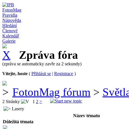
FotonMag
Pravidla
Nápověda
Hledání
Členové
Kalendář
Galerie
Zpráva fóra
(zpráva se automaticky zavře za 2 sekundy)
Vítejte, hoste
(
Přihlásit se
|
Registrace
)
FotonMag fórum
>
Světl
2 Stránky
1
2
>
Lasery
Název tématu
Důležitá témata