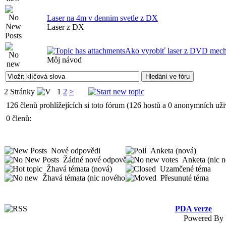
Laser na 4m v dennim svetle z DX
Laser z DX
Ako vyrobiť laser z DVD mec
Môj návod
2 Stránky
1
2
>
126 členů prohlížejících si toto fórum (126 hostů a 0 anonymních uži
0 členů:
Nové odpovědi
Anketa (nová)
Žádné nové odpovědi
Anketa (nic 
Žhavá témata (nová)
Uzamčené téma
Žhavá témata (nic nového)
Přesunuté téma
PDA verze
Powered By