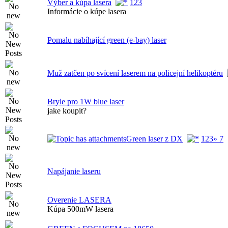
Výber a kúpa lasera
1
2
3
Informácie o kúpe lasera
Pomalu nabíhající green (e-bay) laser
Muž zatčen po svícení laserem na policejní helikoptéru
Bryle pro 1W blue laser
jake koupit?
Green laser z DX
1
2
3
» 7
Napájanie laseru
Overenie LASERA
Kúpa 500mW lasera