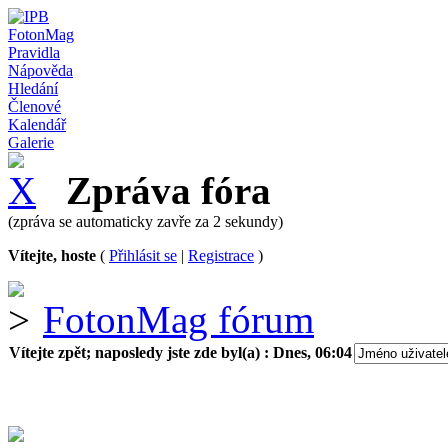
FotonMag
Pravidla
Nápověda
Hledání
Členové
Kalendář
Galerie
Zpráva fóra
(zpráva se automaticky zavře za 2 sekundy)
Vítejte, hoste
(
Přihlásit se
|
Registrace
)
FotonMag fórum
Vítejte zpět; naposledy jste zde byl(a) :
Dnes, 06:04