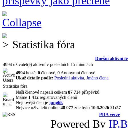
příspěvky jako přečtené
Statistika fóra
Dnešní aktivní t
4994 uživatel(é) aktivní v posledních 15 minutách
4994
hosté,
0
členové,
0
Anonymní členové
Ukaž detaily podle:
Poslední aktivita
,
Jméno člena
Statistika fóra
Naši členové napsali celkem
87 714
příspěvků
Máme
1 412
registrovaných členů
Nejnovější člen je
junglik
Nejvíce uživatelů online
48 077
zde bylo
10.6.2026 21:57
PDA verze
Powered By
IP.B