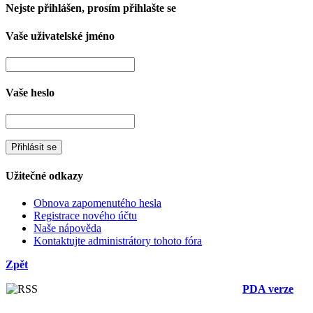
Nejste přihlášen, prosím přihlašte se
Vaše uživatelské jméno
Vaše heslo
Užitečné odkazy
Obnova zapomenutého hesla
Registrace nového účtu
Naše nápověda
Kontaktujte administrátory tohoto fóra
Zpět
PDA verze