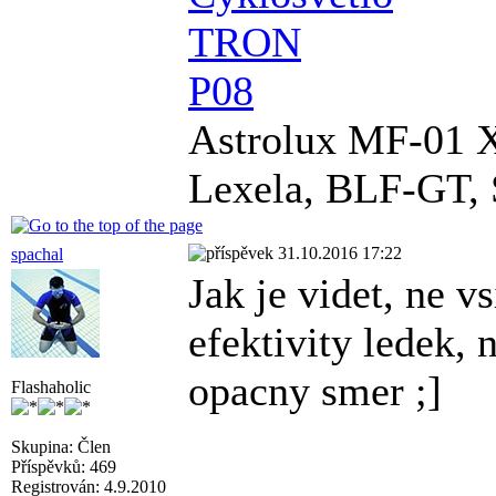
TRON
P08
Astrolux MF-01 
Lexela, BLF-GT, 
31.10.2016 17:22
spachal
Jak je videt, ne v
efektivity ledek, 
opacny smer ;]
Flashaholic
Skupina: Člen
Příspěvků: 469
Registrován: 4.9.2010