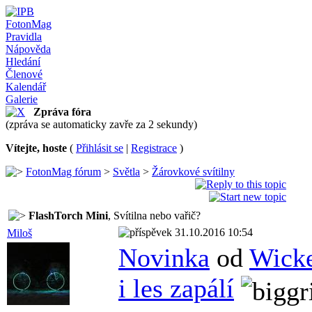
FotonMag
Pravidla
Nápověda
Hledání
Členové
Kalendář
Galerie
Zpráva fóra
(zpráva se automaticky zavře za 2 sekundy)
Vítejte, hoste
(
Přihlásit se
|
Registrace
)
FotonMag fórum
>
Světla
>
Žárovkové svítilny
FlashTorch Mini
, Svítilna nebo vařič?
31.10.2016 10:54
Miloš
Novinka
od
Wick
i les zapálí