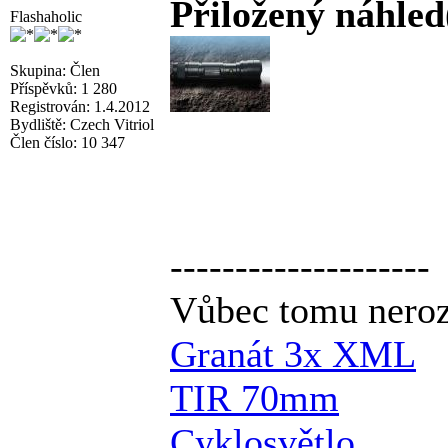
Přiložený náhled
Flashaholic
Skupina: Člen
Příspěvků: 1 280
Registrován: 1.4.2012
Bydliště: Czech Vitriol
Člen číslo: 10 347
--------------------
Vůbec tomu nerozu
Granát 3x XML
TIR 70mm
Cyklosvětlo