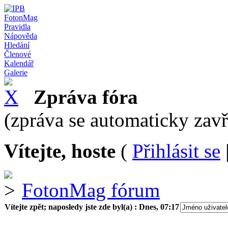
FotonMag
Pravidla
Nápověda
Hledání
Členové
Kalendář
Galerie
Zpráva fóra
(zpráva se automaticky zav
Vítejte, hoste
(
Přihlásit se
FotonMag fórum
Vítejte zpět; naposledy jste zde byl(a) :
Dnes, 07:17