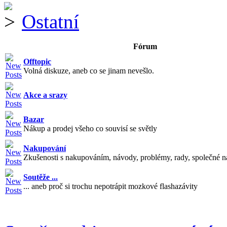
Ostatní
Fórum
Offtopic
Volná diskuze, aneb co se jinam nevešlo.
Akce a srazy
Bazar
Nákup a prodej všeho co souvisí se světly
Nakupování
Zkušenosti s nakupováním, návody, problémy, rady, společné n
Soutěže ...
... aneb proč si trochu nepotrápit mozkové flashazávity