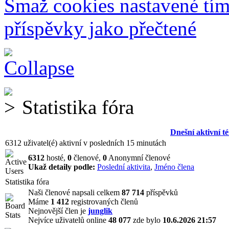
Smaž cookies nastavené tí
příspěvky jako přečtené
Statistika fóra
Dnešní aktivní t
6312 uživatel(é) aktivní v posledních 15 minutách
6312
hosté,
0
členové,
0
Anonymní členové
Ukaž detaily podle:
Poslední aktivita
,
Jméno člena
Statistika fóra
Naši členové napsali celkem
87 714
příspěvků
Máme
1 412
registrovaných členů
Nejnovější člen je
junglik
Nejvíce uživatelů online
48 077
zde bylo
10.6.2026 21:57