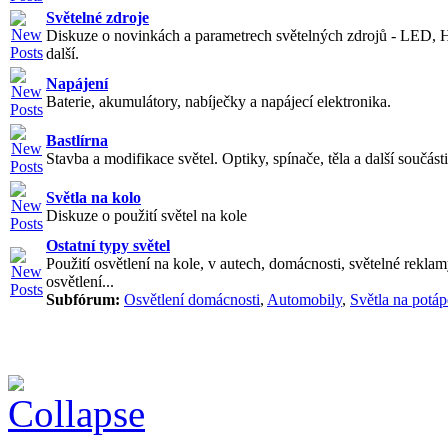
Světelné zdroje
Diskuze o novinkách a parametrech světelných zdrojů - LED, 
další.
Napájení
Baterie, akumulátory, nabíječky a napájecí elektronika.
Bastlírna
Stavba a modifikace světel. Optiky, spínače, těla a další součásti
Světla na kolo
Diskuze o použití světel na kole
Ostatní typy světel
Použití osvětlení na kole, v autech, domácnosti, světelné reklam
osvětlení...
Subfórum:
Osvětlení domácnosti
,
Automobily
,
Světla na potáp